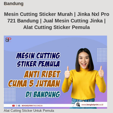
Bandung
Me
Cut
Jin
Mesin Cutting Sticker Murah | Jinka Nxl Pro
Nxl
721 Bandung | Jual Mesin Cutting Jinka |
Pr
72
Alat Cutting Sticker Pemula
Ba
Alat Cutting Sticker Untuk Pemula