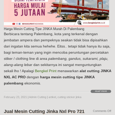
Harga Mesin Cutting Tipe JINKA Murah Di Palembang
Berbicara tentang Palembang, kota yang terkenal dengan
jembatan ampera dan pempeknya seakan tidak bisa dipisahkan
dari ingatan kita semua hehehe. Eitss.. tetapi tidak hanya itu saja,
bagi teman-teman yang ingin mencoba peruntungan percetakan
stiker / clothing line di area
palembang, gandus, sukarami, plaju,
alang-alang leba
r dan sekitarnya ini sangat menguntungkan
sekali lho ! Apalagi
Bengkel Print
menawarkan
alat cutting JINKA
NXL AC PRO
dengan
harga mesin cutting tipe JINKA
palembang
ekonomis.
read more
February 23, 2021
|
Admin Cutting
|
artikel
,
cutting sticker jinka
Jual Mesin Cutting Jinka Nxl Pro 721
on
Comments Off
Jua