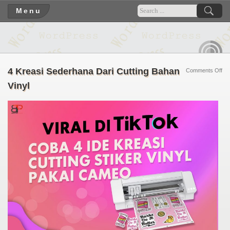
Menu
RSS
4 Kreasi Sederhana Dari Cutting Bahan
on
Comments Off
4
Vinyl
Kre
Se
Dar
Cut
Ba
Vin