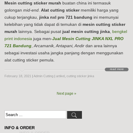
Mesin cutting sticker murah
buatan china ini termasuk
golongan
mid-end
.
Alat cutting sticker
memiliki harga yang
cukup terjangkau,
jinka nxl pro 721 bandung
ini memunyai
kelebihan yang tidak dapat di temukan di
mesin cutting sticker
murah
lainnya. Sebagai pusat
jual mesin cutting jinka
,
bengkel
print indonesia
juga men-
Jual Mesin Cutting JINKA NXL PRO
721 Bandung
,
Arcamanik, Antapani, Andir
dan area lainnya
sebagai investasi usaha jangka panjang dengan menggunakan
alat cutting sticker pemula.
read more
February 18, 2021
|
Admin Cutting
|
artikel
,
cutting sticker jinka
Next page »
INFO & ORDER