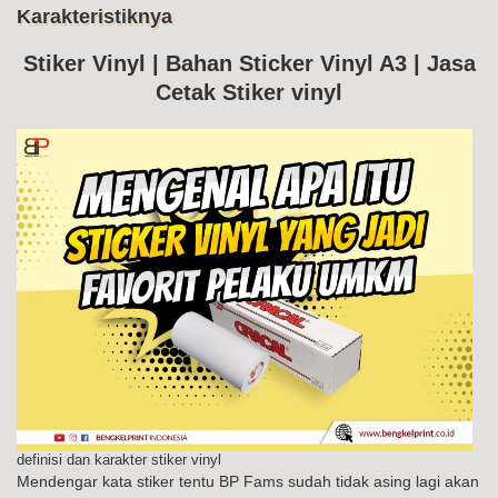
Me
Karakteristiknya
Ke
Sti
Vin
Stiker Vinyl | Bahan Sticker Vinyl A3 | Jasa
Da
Cetak Stiker vinyl
Kar
definisi dan karakter stiker vinyl
Mendengar kata stiker tentu BP Fams sudah tidak asing lagi akan