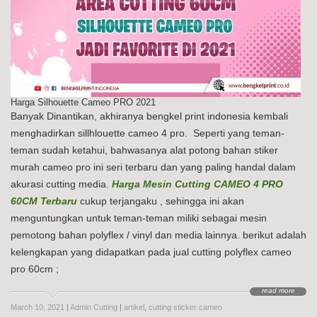
Harga Silhouette Cameo PRO 2021
Banyak Dinantikan, akhiranya bengkel print indonesia kembali
menghadirkan sillhlouette cameo 4 pro. Seperti yang teman-
teman sudah ketahui, bahwasanya alat potong bahan stiker
murah cameo pro ini seri terbaru dan yang paling handal dalam
akurasi cutting media.
Harga Mesin Cutting CAMEO 4 PRO
60CM Terbaru
cukup terjangaku , sehingga ini akan
menguntungkan untuk teman-teman miliki sebagai mesin
pemotong bahan polyflex / vinyl dan media lainnya. berikut adalah
kelengkapan yang didapatkan pada jual cutting polyflex cameo
pro 60cm ;
read more
March 10, 2021
|
Admin Cutting
|
artikel
,
cutting sticker cameo