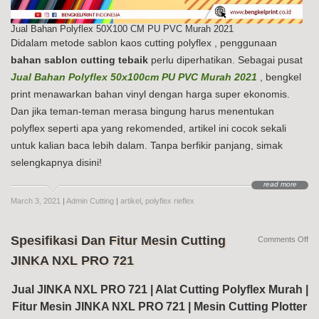
Jual Bahan Polyflex 50X100 CM PU PVC Murah 2021
Didalam metode sablon kaos cutting polyflex , penggunaan
bahan sablon cutting tebaik
perlu diperhatikan. Sebagai pusat
Jual Bahan Polyflex 50x100cm PU PVC Murah 2021
, bengkel
print menawarkan bahan vinyl dengan harga super ekonomis.
Dan jika teman-teman merasa bingung harus menentukan
polyflex seperti apa yang rekomended, artikel ini cocok sekali
untuk kalian baca lebih dalam. Tanpa berfikir panjang, simak
selengkapnya disini!
read more
March 3, 2021
|
Admin Cutting
|
artikel
,
polyflex rieflex
Spesifikasi Dan Fitur Mesin Cutting
on
Comments Off
Spe
JINKA NXL PRO 721
Da
Fit
Me
Jual JINKA NXL PRO 721 | Alat Cutting Polyflex Murah |
Cut
Fitur Mesin JINKA NXL PRO 721 | Mesin Cutting Plotter
JI
NX