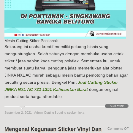
Mesin Cutting Stiker Pontianak
Sekarang ini usaha kreatif memiliki peluang bisnis yang
menguntungkan. Salah satunya dengan membuka usaha cetak
stiker / jasa sablon kaos cutting polyflex. Sementara itu, untuk
membuat suatu karya, pengguna jelas memerlukan alat plotter
JINKA NXL AC murah sebagai mesin bantu pemotong bahan agar
tercutting secara presisi. Bengkel Print
Jual Cutting Sticker
JINKA NXL AC 721 1351 Kalimantan Barat
dengan original
product serta harga affordable .
read more
September 2, 2021
|
Admin Cutting
|
cutting sticker jinka
Mengenal Kegunaan Sticker Vinyl Dan
on
Comments Off