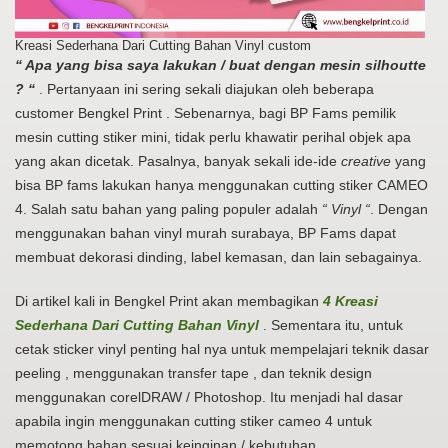
Kreasi Sederhana Dari Cutting Bahan Vinyl custom
“ Apa yang bisa saya lakukan / buat dengan mesin silhoutte
? “
. Pertanyaan ini sering sekali diajukan oleh beberapa
customer Bengkel Print . Sebenarnya, bagi BP Fams pemilik
mesin cutting stiker mini, tidak perlu khawatir perihal objek apa
yang akan dicetak. Pasalnya, banyak sekali ide-ide
creative
yang
bisa BP fams lakukan hanya menggunakan cutting stiker CAMEO
4. Salah satu bahan yang paling populer adalah
“ Vinyl “
. Dengan
menggunakan bahan vinyl murah surabaya, BP Fams dapat
membuat dekorasi dinding, label kemasan, dan lain sebagainya.
Di artikel kali in Bengkel Print akan membagikan
4 Kreasi
Sederhana Dari Cutting Bahan Vinyl
. Sementara itu, untuk
cetak sticker vinyl penting hal nya untuk mempelajari teknik dasar
peeling , menggunakan transfer tape , dan teknik design
menggunakan corelDRAW / Photoshop. Itu menjadi hal dasar
apabila ingin menggunakan cutting stiker cameo 4 untuk
memotong bahan sesuai keinginan / kebutuhan.