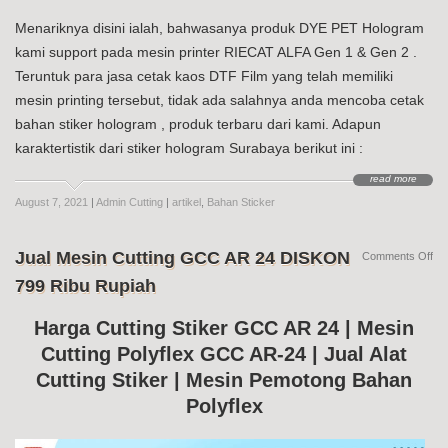
Menariknya disini ialah, bahwasanya produk DYE PET Hologram
kami support pada mesin printer RIECAT ALFA Gen 1 & Gen 2 .
Teruntuk para jasa cetak kaos DTF Film yang telah memiliki
mesin printing tersebut, tidak ada salahnya anda mencoba cetak
bahan stiker hologram , produk terbaru dari kami. Adapun
karaktertistik dari stiker hologram Surabaya berikut ini :
read more
August 7, 2021
|
Admin Cutting
|
artikel
,
Bahan Sticker
Jual Mesin Cutting GCC AR 24 DISKON
on
Comments Off
Jua
799 Ribu Rupiah
Me
Cut
G
Harga Cutting Stiker GCC AR 24 | Mesin
AR
Cutting Polyflex GCC AR-24 | Jual Alat
24
DI
Cutting Stiker | Mesin Pemotong Bahan
79
Ri
Polyflex
Ru