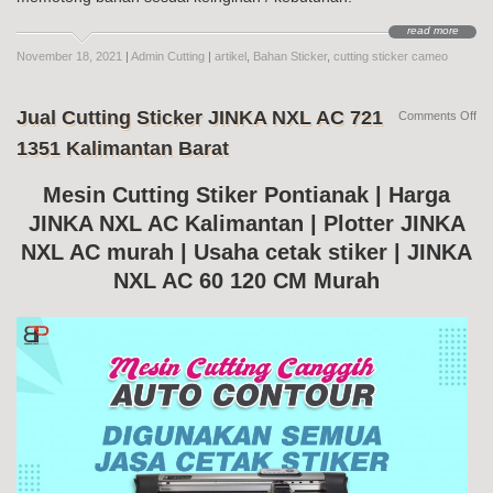
read more
November 18, 2021
|
Admin Cutting
|
artikel
,
Bahan Sticker
,
cutting sticker cameo
Jual Cutting Sticker JINKA NXL AC 721
on
Comments Off
Jua
1351 Kalimantan Barat
Cut
Sti
JI
Mesin Cutting Stiker Pontianak | Harga
NX
JINKA NXL AC Kalimantan | Plotter JINKA
AC
72
NXL AC murah | Usaha cetak stiker | JINKA
13
Kal
NXL AC 60 120 CM Murah
Bar