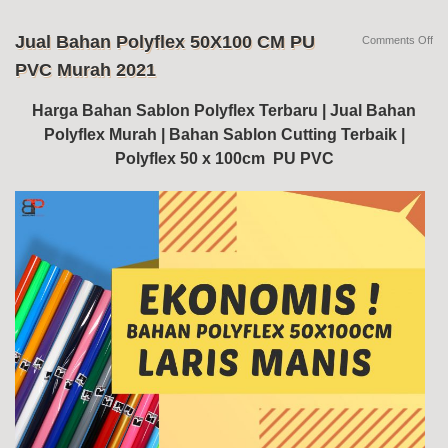
Jual Bahan Polyflex 50X100 CM PU
on
Comments Off
Jua
PVC Murah 2021
Ba
Pol
50
Harga Bahan Sablon Polyflex Terbaru | Jual Bahan
C
Polyflex Murah | Bahan Sablon Cutting Terbaik |
PU
PV
Polyflex 50 x 100cm PU PVC
Mu
20