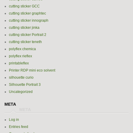
cutting sticker GCC
cutting sticker graphtec
cutting sticker innograph
cutting sticker jinka
cutting sticker Portrait 2
cutting sticker teneth
polyflex chemica
polyflex rieflex
printableflex
Printer RDP mini eco solvent
silhouette curio
Silhouette Portrait 3
Uncategorized
META
Log in
Entries feed