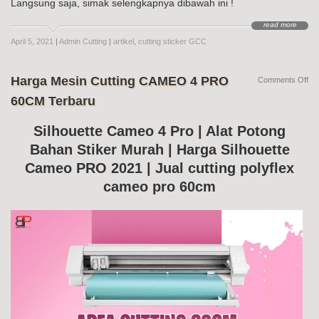
Langsung saja, simak selengkapnya dibawah ini !
read more
April 5, 2021
|
Admin Cutting
|
artikel
,
cutting sticker GCC
Harga Mesin Cutting CAMEO 4 PRO
on
Comments Off
Ha
60CM Terbaru
Me
Cut
CA
Silhouette Cameo 4 Pro | Alat Potong
4
Bahan Stiker Murah | Harga Silhouette
PR
60
Cameo PRO 2021 | Jual cutting polyflex
Te
cameo pro 60cm