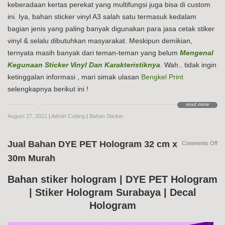
keberadaan kertas perekat yang multifungsi juga bisa di custom
ini. Iya, bahan sticker vinyl A3 salah satu termasuk kedalam
bagian jenis yang paling banyak digunakan para jasa cetak stiker
vinyl & selalu dibutuhkan masyarakat. Meskipun demikian,
ternyata masih banyak dari teman-teman yang belum
Mengenal
Kegunaan Sticker Vinyl Dan Karakteristiknya
. Wah.. tidak ingin
ketinggalan informasi , mari simak ulasan
Bengkel Print
selengkapnya berikut ini !
read more
August 27, 2021
|
Admin Cutting
|
Bahan Sticker
Jual Bahan DYE PET Hologram 32 cm x
on
Comments Off
Jua
30m Murah
Ba
DY
PE
Bahan stiker hologram | DYE PET Hologram
Ho
| Stiker Hologram Surabaya | Decal
32
cm
Hologram
x
30
Mu