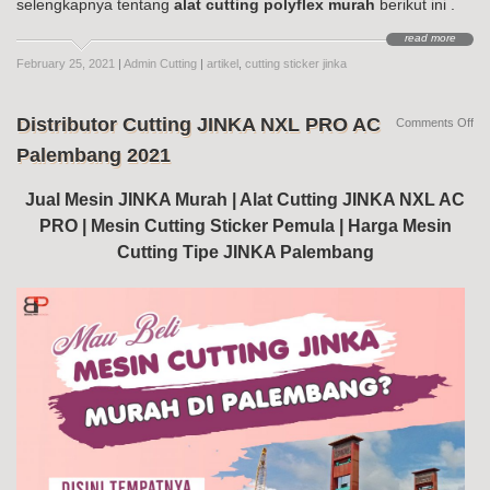
selengkapnya tentang
alat cutting polyflex murah
berikut ini .
read more
February 25, 2021
|
Admin Cutting
|
artikel
,
cutting sticker jinka
Distributor Cutting JINKA NXL PRO AC
on
Comments Off
Dis
Palembang 2021
Cut
JI
NX
Jual Mesin JINKA Murah | Alat Cutting JINKA NXL AC
PR
PRO | Mesin Cutting Sticker Pemula | Harga Mesin
AC
Pa
Cutting Tipe JINKA Palembang
20