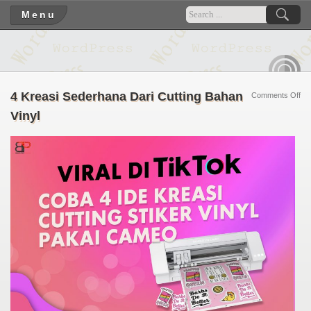
Menu
RSS
4 Kreasi Sederhana Dari Cutting Bahan
on
Comments Off
4
Vinyl
Kre
Se
Dar
Cut
Ba
Vin