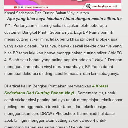
Kreasi Sederhana Dari Cutting Bahan Vinyl custom
“ Apa yang bisa saya lakukan / buat dengan mesin silhoutte
? “
. Pertanyaan ini sering sekali diajukan oleh beberapa
customer Bengkel Print . Sebenarnya, bagi BP Fams pemilik
mesin cutting stiker mini, tidak perlu khawatir perihal objek apa
yang akan dicetak. Pasalnya, banyak sekali ide-ide
creative
yang
bisa BP fams lakukan hanya menggunakan cutting stiker CAMEO
4. Salah satu bahan yang paling populer adalah
“ Vinyl “
. Dengan
menggunakan bahan vinyl murah surabaya, BP Fams dapat
membuat dekorasi dinding, label kemasan, dan lain sebagainya.
Di artikel kali in Bengkel Print akan membagikan
4 Kreasi
Sederhana Dari Cutting Bahan Vinyl
. Sementara itu, untuk
cetak sticker vinyl penting hal nya untuk mempelajari teknik dasar
peeling , menggunakan transfer tape , dan teknik design
menggunakan corelDRAW / Photoshop. Itu menjadi hal dasar
apabila ingin menggunakan cutting stiker cameo 4 untuk
memotong bahan sesuai keinginan / kebutuhan.