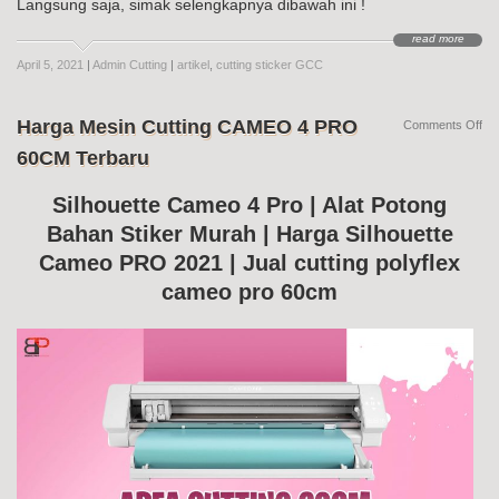
Langsung saja, simak selengkapnya dibawah ini !
read more
April 5, 2021
|
Admin Cutting
|
artikel
,
cutting sticker GCC
Harga Mesin Cutting CAMEO 4 PRO
on
Comments Off
Ha
60CM Terbaru
Me
Cut
CA
Silhouette Cameo 4 Pro | Alat Potong
4
Bahan Stiker Murah | Harga Silhouette
PR
60
Cameo PRO 2021 | Jual cutting polyflex
Te
cameo pro 60cm