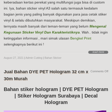
keberadaan kertas perekat yang multifungsi juga bisa di custom
ini. Iya, bahan sticker vinyl A3 salah satu termasuk kedalam
bagian jenis yang paling banyak digunakan para jasa cetak stiker
vinyl & selalu dibutuhkan masyarakat. Meskipun demikian,
ternyata masih banyak dari teman-teman yang belum
Mengenal
Kegunaan Sticker Vinyl Dan Karakteristiknya
. Wah.. tidak ingin
ketinggalan informasi , mari simak ulasan
Bengkel Print
selengkapnya berikut ini !
read more
August 27, 2021
|
Admin Cutting
|
Bahan Sticker
Jual Bahan DYE PET Hologram 32 cm x
on
Comments Off
Jua
30m Murah
Ba
DY
PE
Bahan stiker hologram | DYE PET Hologram
Ho
| Stiker Hologram Surabaya | Decal
32
cm
Hologram
x
30
Mu