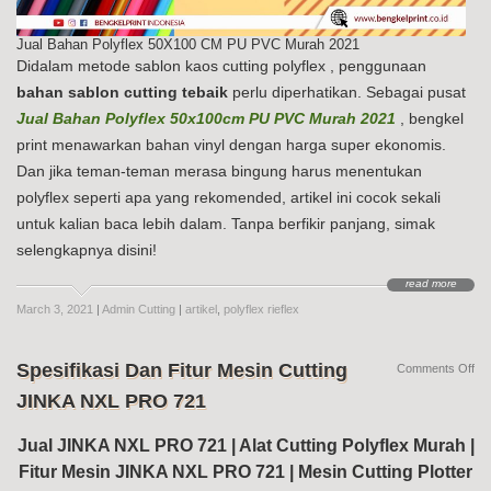
Jual Bahan Polyflex 50X100 CM PU PVC Murah 2021
Didalam metode sablon kaos cutting polyflex , penggunaan
bahan sablon cutting tebaik
perlu diperhatikan. Sebagai pusat
Jual Bahan Polyflex 50x100cm PU PVC Murah 2021
, bengkel
print menawarkan bahan vinyl dengan harga super ekonomis.
Dan jika teman-teman merasa bingung harus menentukan
polyflex seperti apa yang rekomended, artikel ini cocok sekali
untuk kalian baca lebih dalam. Tanpa berfikir panjang, simak
selengkapnya disini!
read more
March 3, 2021
|
Admin Cutting
|
artikel
,
polyflex rieflex
Spesifikasi Dan Fitur Mesin Cutting
on
Comments Off
Spe
JINKA NXL PRO 721
Da
Fit
Me
Jual JINKA NXL PRO 721 | Alat Cutting Polyflex Murah |
Cut
Fitur Mesin JINKA NXL PRO 721 | Mesin Cutting Plotter
JI
NX