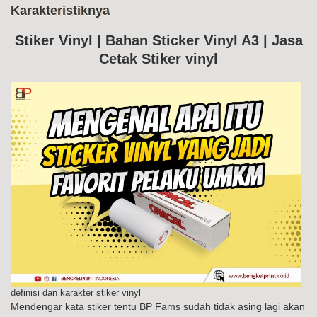
Me
Karakteristiknya
Ke
Sti
Vin
Stiker Vinyl | Bahan Sticker Vinyl A3 | Jasa
Da
Cetak Stiker vinyl
Kar
definisi dan karakter stiker vinyl
Mendengar kata stiker tentu BP Fams sudah tidak asing lagi akan