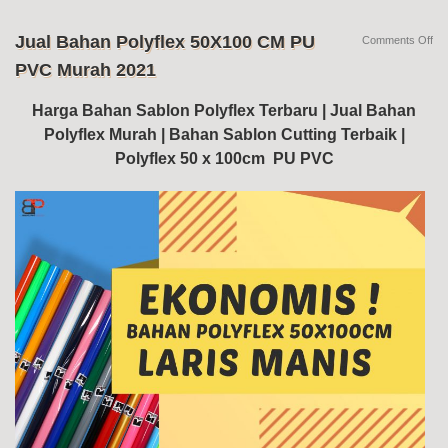
Jual Bahan Polyflex 50X100 CM PU
on
Comments Off
Jua
PVC Murah 2021
Ba
Pol
50
Harga Bahan Sablon Polyflex Terbaru | Jual Bahan
C
Polyflex Murah | Bahan Sablon Cutting Terbaik |
PU
PV
Polyflex 50 x 100cm PU PVC
Mu
20