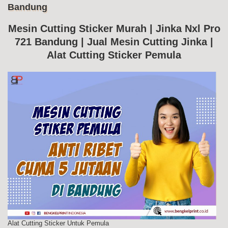
Bandung
Me
Cut
Jin
Mesin Cutting Sticker Murah | Jinka Nxl Pro
Nxl
721 Bandung | Jual Mesin Cutting Jinka |
Pr
72
Alat Cutting Sticker Pemula
Ba
Alat Cutting Sticker Untuk Pemula