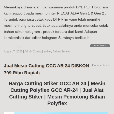
Menariknya disini ialah, bahwasanya produk DYE PET Hologram
kami support pada mesin printer RIECAT ALFA Gen 1 & Gen 2 .
Teruntuk para jasa cetak kaos DTF Film yang telah memiliki
mesin printing tersebut, tidak ada salahnya anda mencoba cetak
bahan stiker hologram , produk terbaru dari kami. Adapun
karaktertistik dari stiker hologram Surabaya berikut ini :
read more
August 7, 2021
|
Admin Cutting
|
artikel
,
Bahan Sticker
Jual Mesin Cutting GCC AR 24 DISKON
on
Comments Off
Jua
799 Ribu Rupiah
Me
Cut
G
Harga Cutting Stiker GCC AR 24 | Mesin
AR
Cutting Polyflex GCC AR-24 | Jual Alat
24
DI
Cutting Stiker | Mesin Pemotong Bahan
79
Ri
Polyflex
Ru