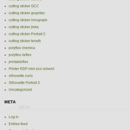
cutting sticker GCC
cutting sticker graphtec
cutting sticker innograph
cutting sticker jinka
cutting sticker Portrait 2
cutting sticker teneth
polyflex chemica
polyflex rieflex
printableflex
Printer RDP mini eco solvent
silhouette curio
Silhouette Portrait 3
Uncategorized
META
Log in
Entries feed