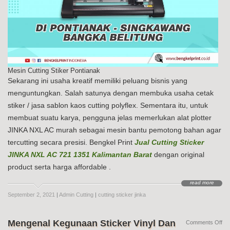
Mesin Cutting Stiker Pontianak
Sekarang ini usaha kreatif memiliki peluang bisnis yang
menguntungkan. Salah satunya dengan membuka usaha cetak
stiker / jasa sablon kaos cutting polyflex. Sementara itu, untuk
membuat suatu karya, pengguna jelas memerlukan alat plotter
JINKA NXL AC murah sebagai mesin bantu pemotong bahan agar
tercutting secara presisi. Bengkel Print
Jual Cutting Sticker
JINKA NXL AC 721 1351 Kalimantan Barat
dengan original
product serta harga affordable .
read more
September 2, 2021
|
Admin Cutting
|
cutting sticker jinka
Mengenal Kegunaan Sticker Vinyl Dan
on
Comments Off