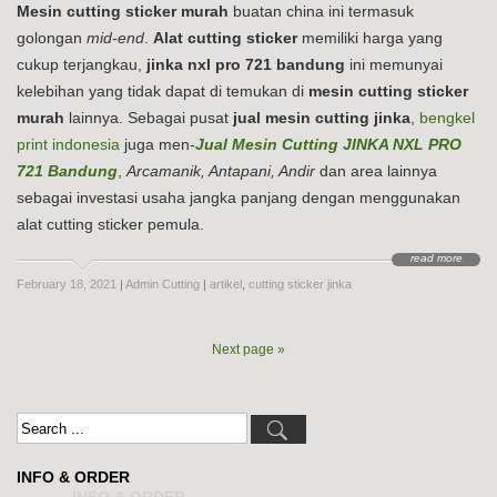
Mesin cutting sticker murah
buatan china ini termasuk
golongan
mid-end
.
Alat cutting sticker
memiliki harga yang
cukup terjangkau,
jinka nxl pro 721 bandung
ini memunyai
kelebihan yang tidak dapat di temukan di
mesin cutting sticker
murah
lainnya. Sebagai pusat
jual mesin cutting jinka
,
bengkel
print indonesia
juga men-
Jual Mesin Cutting JINKA NXL PRO
721 Bandung
,
Arcamanik, Antapani, Andir
dan area lainnya
sebagai investasi usaha jangka panjang dengan menggunakan
alat cutting sticker pemula.
read more
February 18, 2021
|
Admin Cutting
|
artikel
,
cutting sticker jinka
Next page »
INFO & ORDER