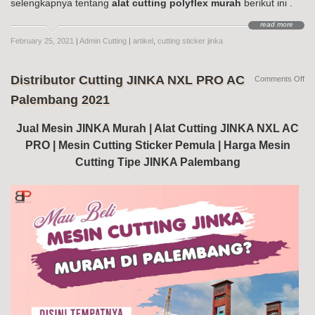
selengkapnya tentang
alat cutting polyflex murah
berikut ini .
read more
February 25, 2021
|
Admin Cutting
|
artikel
,
cutting sticker jinka
Distributor Cutting JINKA NXL PRO AC
on
Comments Off
Dis
Palembang 2021
Cut
JI
NX
Jual Mesin JINKA Murah | Alat Cutting JINKA NXL AC
PR
PRO | Mesin Cutting Sticker Pemula | Harga Mesin
AC
Pa
Cutting Tipe JINKA Palembang
20