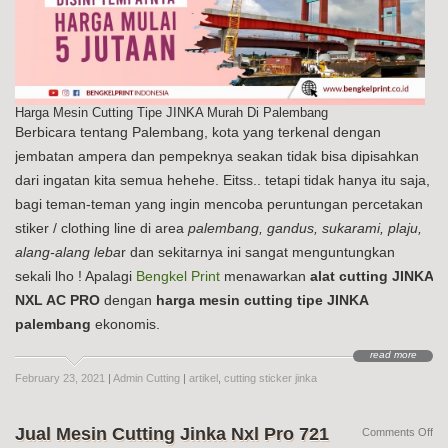
Harga Mesin Cutting Tipe JINKA Murah Di Palembang
Berbicara tentang Palembang, kota yang terkenal dengan
jembatan ampera dan pempeknya seakan tidak bisa dipisahkan
dari ingatan kita semua hehehe. Eitss.. tetapi tidak hanya itu saja,
bagi teman-teman yang ingin mencoba peruntungan percetakan
stiker / clothing line di area
palembang, gandus, sukarami, plaju,
alang-alang leba
r dan sekitarnya ini sangat menguntungkan
sekali lho ! Apalagi
Bengkel Print
menawarkan
alat cutting JINKA
NXL AC PRO
dengan
harga mesin cutting tipe JINKA
palembang
ekonomis.
read more
February 23, 2021
|
Admin Cutting
|
artikel
,
cutting sticker jinka
Jual Mesin Cutting Jinka Nxl Pro 721
on
Comments Off
Jua