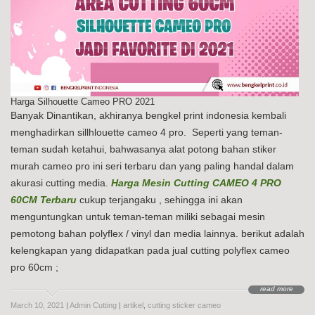
Harga Silhouette Cameo PRO 2021
Banyak Dinantikan, akhiranya bengkel print indonesia kembali
menghadirkan sillhlouette cameo 4 pro. Seperti yang teman-
teman sudah ketahui, bahwasanya alat potong bahan stiker
murah cameo pro ini seri terbaru dan yang paling handal dalam
akurasi cutting media.
Harga Mesin Cutting CAMEO 4 PRO
60CM Terbaru
cukup terjangaku , sehingga ini akan
menguntungkan untuk teman-teman miliki sebagai mesin
pemotong bahan polyflex / vinyl dan media lainnya. berikut adalah
kelengkapan yang didapatkan pada jual cutting polyflex cameo
pro 60cm ;
read more
March 10, 2021
|
Admin Cutting
|
artikel
,
cutting sticker cameo