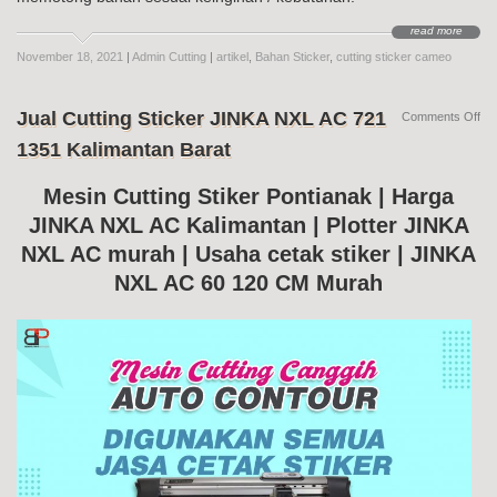
read more
November 18, 2021
|
Admin Cutting
|
artikel
,
Bahan Sticker
,
cutting sticker cameo
Jual Cutting Sticker JINKA NXL AC 721
on
Comments Off
Jua
1351 Kalimantan Barat
Cut
Sti
JI
Mesin Cutting Stiker Pontianak | Harga
NX
JINKA NXL AC Kalimantan | Plotter JINKA
AC
72
NXL AC murah | Usaha cetak stiker | JINKA
13
Kal
NXL AC 60 120 CM Murah
Bar