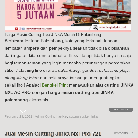
Harga Mesin Cutting Tipe JINKA Murah Di Palembang
Berbicara tentang Palembang, kota yang terkenal dengan
jembatan ampera dan pempeknya seakan tidak bisa dipisahkan
dari ingatan kita semua hehehe. Eitss.. tetapi tidak hanya itu saja,
bagi teman-teman yang ingin mencoba peruntungan percetakan
stiker / clothing line di area
palembang, gandus, sukarami, plaju,
alang-alang leba
r dan sekitarnya ini sangat menguntungkan
sekali lho ! Apalagi
Bengkel Print
menawarkan
alat cutting JINKA
NXL AC PRO
dengan
harga mesin cutting tipe JINKA
palembang
ekonomis.
read more
February 23, 2021
|
Admin Cutting
|
artikel
,
cutting sticker jinka
Jual Mesin Cutting Jinka Nxl Pro 721
on
Comments Off
Jua