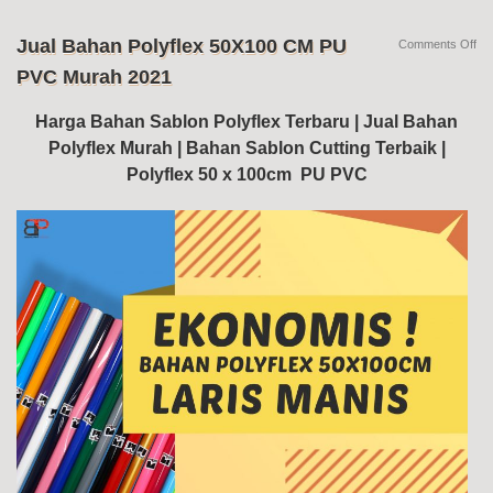
Jual Bahan Polyflex 50X100 CM PU
on
Comments Off
Jua
PVC Murah 2021
Ba
Pol
50
Harga Bahan Sablon Polyflex Terbaru | Jual Bahan
C
Polyflex Murah | Bahan Sablon Cutting Terbaik |
PU
PV
Polyflex 50 x 100cm PU PVC
Mu
20