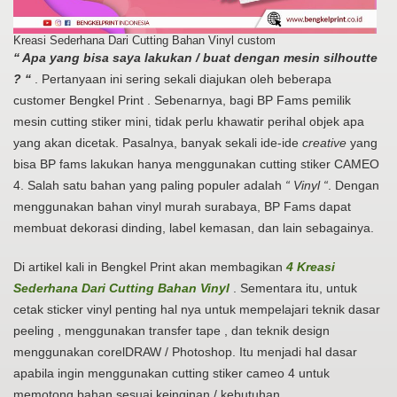
Kreasi Sederhana Dari Cutting Bahan Vinyl custom
“ Apa yang bisa saya lakukan / buat dengan mesin silhoutte
? “
. Pertanyaan ini sering sekali diajukan oleh beberapa
customer Bengkel Print . Sebenarnya, bagi BP Fams pemilik
mesin cutting stiker mini, tidak perlu khawatir perihal objek apa
yang akan dicetak. Pasalnya, banyak sekali ide-ide
creative
yang
bisa BP fams lakukan hanya menggunakan cutting stiker CAMEO
4. Salah satu bahan yang paling populer adalah
“ Vinyl “
. Dengan
menggunakan bahan vinyl murah surabaya, BP Fams dapat
membuat dekorasi dinding, label kemasan, dan lain sebagainya.
Di artikel kali in Bengkel Print akan membagikan
4 Kreasi
Sederhana Dari Cutting Bahan Vinyl
. Sementara itu, untuk
cetak sticker vinyl penting hal nya untuk mempelajari teknik dasar
peeling , menggunakan transfer tape , dan teknik design
menggunakan corelDRAW / Photoshop. Itu menjadi hal dasar
apabila ingin menggunakan cutting stiker cameo 4 untuk
memotong bahan sesuai keinginan / kebutuhan.