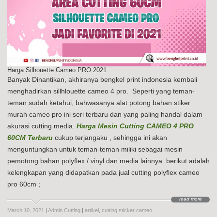
Harga Silhouette Cameo PRO 2021
Banyak Dinantikan, akhiranya bengkel print indonesia kembali
menghadirkan sillhlouette cameo 4 pro. Seperti yang teman-
teman sudah ketahui, bahwasanya alat potong bahan stiker
murah cameo pro ini seri terbaru dan yang paling handal dalam
akurasi cutting media.
Harga Mesin Cutting CAMEO 4 PRO
60CM Terbaru
cukup terjangaku , sehingga ini akan
menguntungkan untuk teman-teman miliki sebagai mesin
pemotong bahan polyflex / vinyl dan media lainnya. berikut adalah
kelengkapan yang didapatkan pada jual cutting polyflex cameo
pro 60cm ;
read more
March 10, 2021
|
Admin Cutting
|
artikel
,
cutting sticker cameo