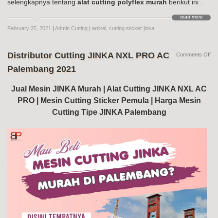
selengkapnya tentang
alat cutting polyflex murah
berikut ini .
read more
February 25, 2021
|
Admin Cutting
|
artikel
,
cutting sticker jinka
Distributor Cutting JINKA NXL PRO AC
on
Comments Off
Dis
Palembang 2021
Cut
JI
NX
Jual Mesin JINKA Murah | Alat Cutting JINKA NXL AC
PR
PRO | Mesin Cutting Sticker Pemula | Harga Mesin
AC
Pa
Cutting Tipe JINKA Palembang
20