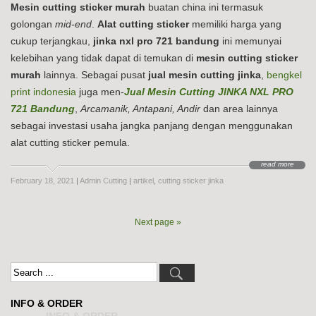
Mesin cutting sticker murah
buatan china ini termasuk
golongan
mid-end
.
Alat cutting sticker
memiliki harga yang
cukup terjangkau,
jinka nxl pro 721 bandung
ini memunyai
kelebihan yang tidak dapat di temukan di
mesin cutting sticker
murah
lainnya. Sebagai pusat
jual mesin cutting jinka
,
bengkel
print indonesia
juga men-
Jual Mesin Cutting JINKA NXL PRO
721 Bandung
,
Arcamanik, Antapani, Andir
dan area lainnya
sebagai investasi usaha jangka panjang dengan menggunakan
alat cutting sticker pemula.
read more
February 18, 2021
|
Admin Cutting
|
artikel
,
cutting sticker jinka
Next page »
INFO & ORDER