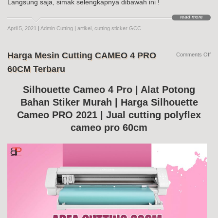
Langsung saja, simak selengkapnya dibawah ini !
read more
April 5, 2021
|
Admin Cutting
|
artikel
,
cutting sticker GCC
Harga Mesin Cutting CAMEO 4 PRO
on
Comments Off
Ha
60CM Terbaru
Me
Cut
CA
Silhouette Cameo 4 Pro | Alat Potong
4
Bahan Stiker Murah | Harga Silhouette
PR
60
Cameo PRO 2021 | Jual cutting polyflex
Te
cameo pro 60cm