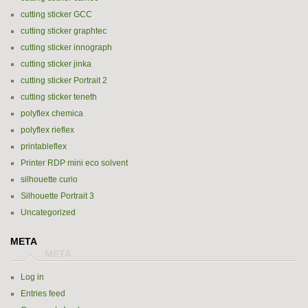
cutting sticker GCC
cutting sticker graphtec
cutting sticker innograph
cutting sticker jinka
cutting sticker Portrait 2
cutting sticker teneth
polyflex chemica
polyflex rieflex
printableflex
Printer RDP mini eco solvent
silhouette curio
Silhouette Portrait 3
Uncategorized
META
Log in
Entries feed