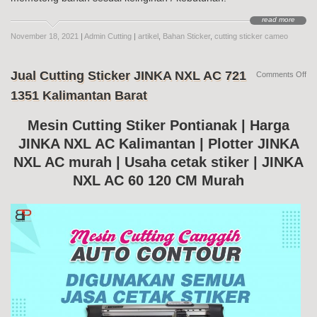
read more
November 18, 2021
|
Admin Cutting
|
artikel
,
Bahan Sticker
,
cutting sticker cameo
Jual Cutting Sticker JINKA NXL AC 721
on
Comments Off
Jua
1351 Kalimantan Barat
Cut
Sti
JI
Mesin Cutting Stiker Pontianak | Harga
NX
JINKA NXL AC Kalimantan | Plotter JINKA
AC
72
NXL AC murah | Usaha cetak stiker | JINKA
13
Kal
NXL AC 60 120 CM Murah
Bar