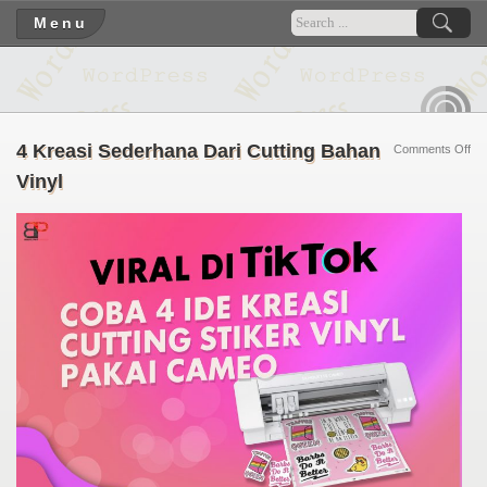
Menu
RSS
4 Kreasi Sederhana Dari Cutting Bahan
on
Comments Off
4
Vinyl
Kre
Se
Dar
Cut
Ba
Vin