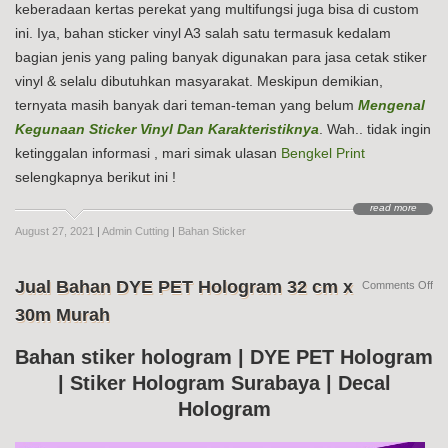
keberadaan kertas perekat yang multifungsi juga bisa di custom
ini. Iya, bahan sticker vinyl A3 salah satu termasuk kedalam
bagian jenis yang paling banyak digunakan para jasa cetak stiker
vinyl & selalu dibutuhkan masyarakat. Meskipun demikian,
ternyata masih banyak dari teman-teman yang belum
Mengenal
Kegunaan Sticker Vinyl Dan Karakteristiknya
. Wah.. tidak ingin
ketinggalan informasi , mari simak ulasan
Bengkel Print
selengkapnya berikut ini !
read more
August 27, 2021
|
Admin Cutting
|
Bahan Sticker
Jual Bahan DYE PET Hologram 32 cm x
on
Comments Off
Jua
30m Murah
Ba
DY
PE
Bahan stiker hologram | DYE PET Hologram
Ho
| Stiker Hologram Surabaya | Decal
32
cm
Hologram
x
30
Mu