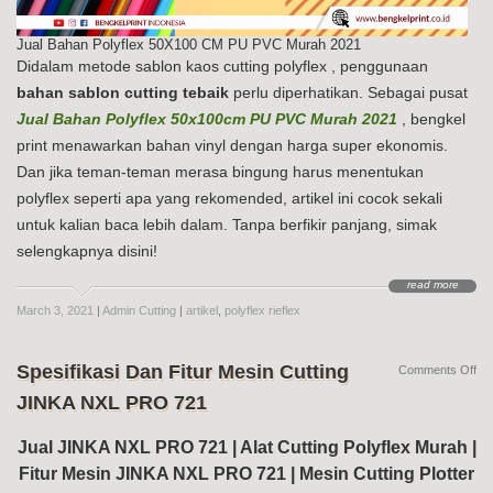
Jual Bahan Polyflex 50X100 CM PU PVC Murah 2021
Didalam metode sablon kaos cutting polyflex , penggunaan
bahan sablon cutting tebaik
perlu diperhatikan. Sebagai pusat
Jual Bahan Polyflex 50x100cm PU PVC Murah 2021
, bengkel
print menawarkan bahan vinyl dengan harga super ekonomis.
Dan jika teman-teman merasa bingung harus menentukan
polyflex seperti apa yang rekomended, artikel ini cocok sekali
untuk kalian baca lebih dalam. Tanpa berfikir panjang, simak
selengkapnya disini!
read more
March 3, 2021
|
Admin Cutting
|
artikel
,
polyflex rieflex
Spesifikasi Dan Fitur Mesin Cutting
on
Comments Off
Spe
JINKA NXL PRO 721
Da
Fit
Me
Jual JINKA NXL PRO 721 | Alat Cutting Polyflex Murah |
Cut
Fitur Mesin JINKA NXL PRO 721 | Mesin Cutting Plotter
JI
NX