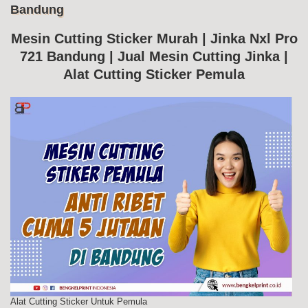
Bandung
Me
Cut
Jin
Mesin Cutting Sticker Murah | Jinka Nxl Pro
Nxl
721 Bandung | Jual Mesin Cutting Jinka |
Pr
72
Alat Cutting Sticker Pemula
Ba
Alat Cutting Sticker Untuk Pemula