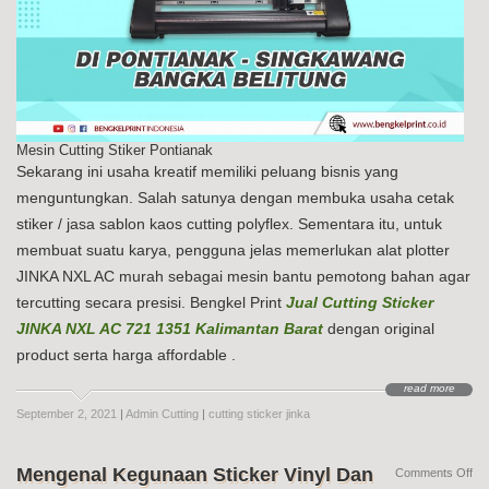
Mesin Cutting Stiker Pontianak
Sekarang ini usaha kreatif memiliki peluang bisnis yang
menguntungkan. Salah satunya dengan membuka usaha cetak
stiker / jasa sablon kaos cutting polyflex. Sementara itu, untuk
membuat suatu karya, pengguna jelas memerlukan alat plotter
JINKA NXL AC murah sebagai mesin bantu pemotong bahan agar
tercutting secara presisi. Bengkel Print
Jual Cutting Sticker
JINKA NXL AC 721 1351 Kalimantan Barat
dengan original
product serta harga affordable .
read more
September 2, 2021
|
Admin Cutting
|
cutting sticker jinka
Mengenal Kegunaan Sticker Vinyl Dan
on
Comments Off