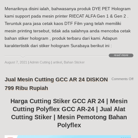
Menariknya disini ialah, bahwasanya produk DYE PET Hologram
kami support pada mesin printer RIECAT ALFA Gen 1 & Gen 2 .
Teruntuk para jasa cetak kaos DTF Film yang telah memiliki
mesin printing tersebut, tidak ada salahnya anda mencoba cetak
bahan stiker hologram , produk terbaru dari kami. Adapun
karaktertistik dari stiker hologram Surabaya berikut ini :
read more
August 7, 2021
|
Admin Cutting
|
artikel
,
Bahan Sticker
Jual Mesin Cutting GCC AR 24 DISKON
on
Comments Off
Jua
799 Ribu Rupiah
Me
Cut
G
Harga Cutting Stiker GCC AR 24 | Mesin
AR
Cutting Polyflex GCC AR-24 | Jual Alat
24
DI
Cutting Stiker | Mesin Pemotong Bahan
79
Ri
Polyflex
Ru