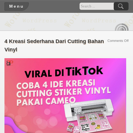
Menu
RSS
4 Kreasi Sederhana Dari Cutting Bahan
on
Comments Off
4
Vinyl
Kre
Se
Dar
Cut
Ba
Vin