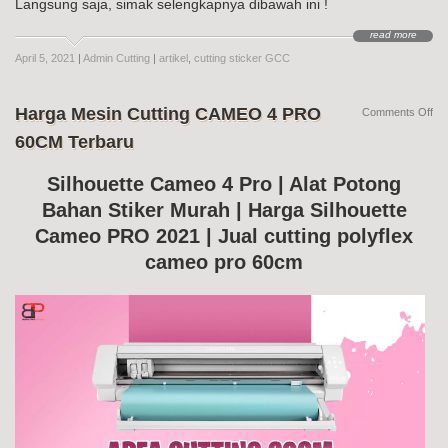
Langsung saja, simak selengkapnya dibawah ini !
read more
April 5, 2021
|
Admin Cutting
|
artikel
,
cutting sticker GCC
Harga Mesin Cutting CAMEO 4 PRO
on
Comments Off
Ha
60CM Terbaru
Me
Cut
CA
Silhouette Cameo 4 Pro | Alat Potong
4
Bahan Stiker Murah | Harga Silhouette
PR
60
Cameo PRO 2021 | Jual cutting polyflex
Te
cameo pro 60cm