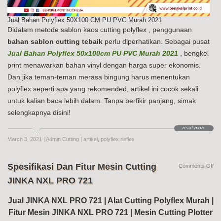
Jual Bahan Polyflex 50X100 CM PU PVC Murah 2021
Didalam metode sablon kaos cutting polyflex , penggunaan
bahan sablon cutting tebaik
perlu diperhatikan. Sebagai pusat
Jual Bahan Polyflex 50x100cm PU PVC Murah 2021
, bengkel
print menawarkan bahan vinyl dengan harga super ekonomis.
Dan jika teman-teman merasa bingung harus menentukan
polyflex seperti apa yang rekomended, artikel ini cocok sekali
untuk kalian baca lebih dalam. Tanpa berfikir panjang, simak
selengkapnya disini!
read more
March 3, 2021
|
Admin Cutting
|
artikel
,
polyflex rieflex
Spesifikasi Dan Fitur Mesin Cutting
on
Comments Off
Spe
JINKA NXL PRO 721
Da
Fit
Me
Jual JINKA NXL PRO 721 | Alat Cutting Polyflex Murah |
Cut
Fitur Mesin JINKA NXL PRO 721 | Mesin Cutting Plotter
JI
NX