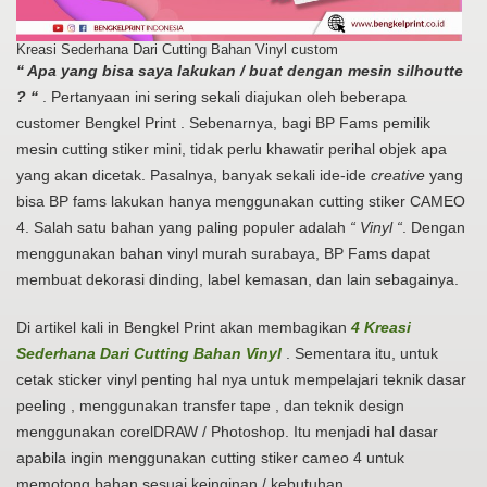
Kreasi Sederhana Dari Cutting Bahan Vinyl custom
“ Apa yang bisa saya lakukan / buat dengan mesin silhoutte
? “
. Pertanyaan ini sering sekali diajukan oleh beberapa
customer Bengkel Print . Sebenarnya, bagi BP Fams pemilik
mesin cutting stiker mini, tidak perlu khawatir perihal objek apa
yang akan dicetak. Pasalnya, banyak sekali ide-ide
creative
yang
bisa BP fams lakukan hanya menggunakan cutting stiker CAMEO
4. Salah satu bahan yang paling populer adalah
“ Vinyl “
. Dengan
menggunakan bahan vinyl murah surabaya, BP Fams dapat
membuat dekorasi dinding, label kemasan, dan lain sebagainya.
Di artikel kali in Bengkel Print akan membagikan
4 Kreasi
Sederhana Dari Cutting Bahan Vinyl
. Sementara itu, untuk
cetak sticker vinyl penting hal nya untuk mempelajari teknik dasar
peeling , menggunakan transfer tape , dan teknik design
menggunakan corelDRAW / Photoshop. Itu menjadi hal dasar
apabila ingin menggunakan cutting stiker cameo 4 untuk
memotong bahan sesuai keinginan / kebutuhan.