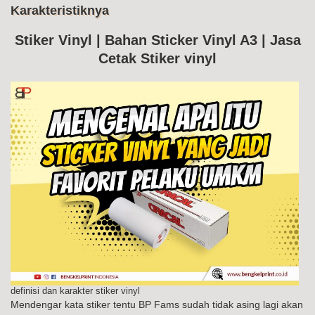
Me
Karakteristiknya
Ke
Sti
Vin
Stiker Vinyl | Bahan Sticker Vinyl A3 | Jasa
Da
Cetak Stiker vinyl
Kar
definisi dan karakter stiker vinyl
Mendengar kata stiker tentu BP Fams sudah tidak asing lagi akan