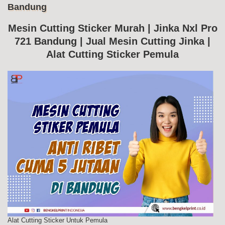
Bandung
Me
Cut
Jin
Mesin Cutting Sticker Murah | Jinka Nxl Pro
Nxl
721 Bandung | Jual Mesin Cutting Jinka |
Pr
72
Alat Cutting Sticker Pemula
Ba
Alat Cutting Sticker Untuk Pemula