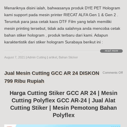
Menariknya disini ialah, bahwasanya produk DYE PET Hologram
kami support pada mesin printer RIECAT ALFA Gen 1 & Gen 2 .
Teruntuk para jasa cetak kaos DTF Film yang telah memiliki
mesin printing tersebut, tidak ada salahnya anda mencoba cetak
bahan stiker hologram , produk terbaru dari kami. Adapun
karaktertistik dari stiker hologram Surabaya berikut ini :
read more
August 7, 2021
|
Admin Cutting
|
artikel
,
Bahan Sticker
Jual Mesin Cutting GCC AR 24 DISKON
on
Comments Off
Jua
799 Ribu Rupiah
Me
Cut
G
Harga Cutting Stiker GCC AR 24 | Mesin
AR
Cutting Polyflex GCC AR-24 | Jual Alat
24
DI
Cutting Stiker | Mesin Pemotong Bahan
79
Ri
Polyflex
Ru