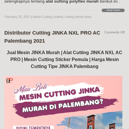
selengkapnya tentang
alat cutting polyflex murah
berikut ini .
read more
February 25, 2021
|
Admin Cutting
|
artikel
,
cutting sticker jinka
Distributor Cutting JINKA NXL PRO AC
on
Comments Off
Dis
Palembang 2021
Cut
JI
NX
Jual Mesin JINKA Murah | Alat Cutting JINKA NXL AC
PR
PRO | Mesin Cutting Sticker Pemula | Harga Mesin
AC
Pa
Cutting Tipe JINKA Palembang
20