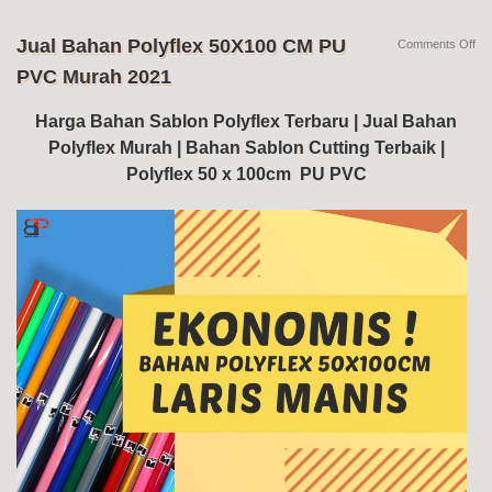
Jual Bahan Polyflex 50X100 CM PU
on
Comments Off
Jua
PVC Murah 2021
Ba
Pol
50
Harga Bahan Sablon Polyflex Terbaru | Jual Bahan
C
Polyflex Murah | Bahan Sablon Cutting Terbaik |
PU
PV
Polyflex 50 x 100cm PU PVC
Mu
20