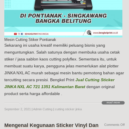
Mesin Cutting Stiker Pontianak
Sekarang ini usaha kreatif memiliki peluang bisnis yang
menguntungkan. Salah satunya dengan membuka usaha cetak
stiker / jasa sablon kaos cutting polyflex. Sementara itu, untuk
membuat suatu karya, pengguna jelas memerlukan alat plotter
JINKA NXL AC murah sebagai mesin bantu pemotong bahan agar
tercutting secara presisi. Bengkel Print
Jual Cutting Sticker
JINKA NXL AC 721 1351 Kalimantan Barat
dengan original
product serta harga affordable .
read more
September 2, 2021
|
Admin Cutting
|
cutting sticker jinka
Mengenal Kegunaan Sticker Vinyl Dan
on
Comments Off