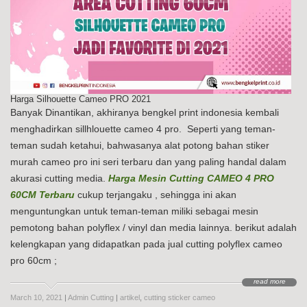
Harga Silhouette Cameo PRO 2021
Banyak Dinantikan, akhiranya bengkel print indonesia kembali
menghadirkan sillhlouette cameo 4 pro. Seperti yang teman-
teman sudah ketahui, bahwasanya alat potong bahan stiker
murah cameo pro ini seri terbaru dan yang paling handal dalam
akurasi cutting media.
Harga Mesin Cutting CAMEO 4 PRO
60CM Terbaru
cukup terjangaku , sehingga ini akan
menguntungkan untuk teman-teman miliki sebagai mesin
pemotong bahan polyflex / vinyl dan media lainnya. berikut adalah
kelengkapan yang didapatkan pada jual cutting polyflex cameo
pro 60cm ;
read more
March 10, 2021
|
Admin Cutting
|
artikel
,
cutting sticker cameo