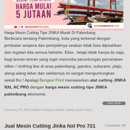
Harga Mesin Cutting Tipe JINKA Murah Di Palembang
Berbicara tentang Palembang, kota yang terkenal dengan
jembatan ampera dan pempeknya seakan tidak bisa dipisahkan
dari ingatan kita semua hehehe. Eitss.. tetapi tidak hanya itu saja,
bagi teman-teman yang ingin mencoba peruntungan percetakan
stiker / clothing line di area
palembang, gandus, sukarami, plaju,
alang-alang leba
r dan sekitarnya ini sangat menguntungkan
sekali lho ! Apalagi
Bengkel Print
menawarkan
alat cutting JINKA
NXL AC PRO
dengan
harga mesin cutting tipe JINKA
palembang
ekonomis.
read more
February 23, 2021
|
Admin Cutting
|
artikel
,
cutting sticker jinka
Jual Mesin Cutting Jinka Nxl Pro 721
on
Comments Off
Jua