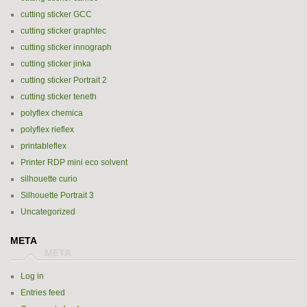
cutting sticker GCC
cutting sticker graphtec
cutting sticker innograph
cutting sticker jinka
cutting sticker Portrait 2
cutting sticker teneth
polyflex chemica
polyflex rieflex
printableflex
Printer RDP mini eco solvent
silhouette curio
Silhouette Portrait 3
Uncategorized
META
Log in
Entries feed