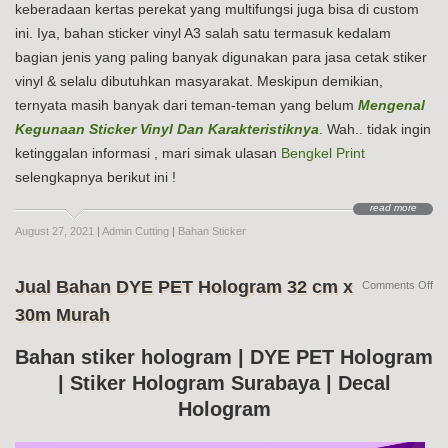
keberadaan kertas perekat yang multifungsi juga bisa di custom
ini. Iya, bahan sticker vinyl A3 salah satu termasuk kedalam
bagian jenis yang paling banyak digunakan para jasa cetak stiker
vinyl & selalu dibutuhkan masyarakat. Meskipun demikian,
ternyata masih banyak dari teman-teman yang belum
Mengenal
Kegunaan Sticker Vinyl Dan Karakteristiknya
. Wah.. tidak ingin
ketinggalan informasi , mari simak ulasan
Bengkel Print
selengkapnya berikut ini !
read more
August 27, 2021
|
Admin Cutting
|
Bahan Sticker
Jual Bahan DYE PET Hologram 32 cm x
on
Comments Off
Jua
30m Murah
Ba
DY
PE
Bahan stiker hologram | DYE PET Hologram
Ho
| Stiker Hologram Surabaya | Decal
32
cm
Hologram
x
30
Mu