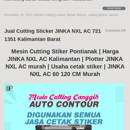
read more
November 18, 2021
|
Admin Cutting
|
artikel
,
Bahan Sticker
,
cutting sticker cameo
Jual Cutting Sticker JINKA NXL AC 721
on
Comments Off
Jua
1351 Kalimantan Barat
Cut
Sti
JI
Mesin Cutting Stiker Pontianak | Harga
NX
JINKA NXL AC Kalimantan | Plotter JINKA
AC
72
NXL AC murah | Usaha cetak stiker | JINKA
13
Kal
NXL AC 60 120 CM Murah
Bar