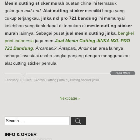
Mesin cutting sticker murah
buatan china ini termasuk
golongan
mid-end
.
Alat cutting sticker
memiliki harga yang
cukup terjangkau,
jinka nxl pro 721 bandung
ini memunyai
kelebihan yang tidak dapat di temukan di
mesin cutting sticker
murah
lainnya. Sebagai pusat
jual mesin cutting jinka
,
bengkel
print indonesia
juga men-
Jual Mesin Cutting JINKA NXL PRO
721 Bandung
,
Arcamanik, Antapani, Andir
dan area lainnya
sebagai investasi usaha jangka panjang dengan menggunakan
alat cutting sticker pemula.
read more
February 18, 2021
|
Admin Cutting
|
artikel
,
cutting sticker jinka
Next page »
INFO & ORDER