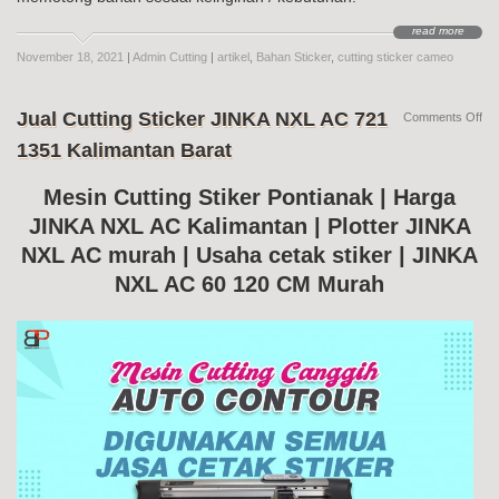
read more
November 18, 2021
|
Admin Cutting
|
artikel
,
Bahan Sticker
,
cutting sticker cameo
Jual Cutting Sticker JINKA NXL AC 721
on
Comments Off
Jua
1351 Kalimantan Barat
Cut
Sti
JI
Mesin Cutting Stiker Pontianak | Harga
NX
JINKA NXL AC Kalimantan | Plotter JINKA
AC
72
NXL AC murah | Usaha cetak stiker | JINKA
13
Kal
NXL AC 60 120 CM Murah
Bar