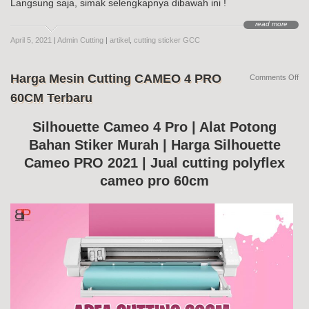
Langsung saja, simak selengkapnya dibawah ini !
read more
April 5, 2021
|
Admin Cutting
|
artikel
,
cutting sticker GCC
Harga Mesin Cutting CAMEO 4 PRO
on
Comments Off
Ha
60CM Terbaru
Me
Cut
CA
Silhouette Cameo 4 Pro | Alat Potong
4
Bahan Stiker Murah | Harga Silhouette
PR
60
Cameo PRO 2021 | Jual cutting polyflex
Te
cameo pro 60cm