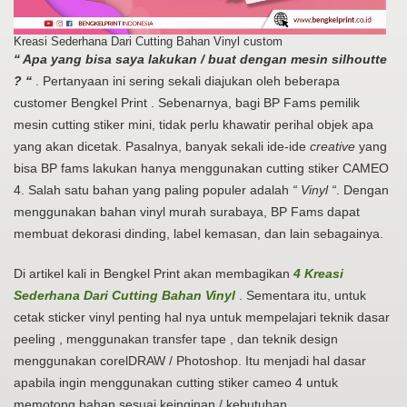
Kreasi Sederhana Dari Cutting Bahan Vinyl custom
“ Apa yang bisa saya lakukan / buat dengan mesin silhoutte
? “
. Pertanyaan ini sering sekali diajukan oleh beberapa
customer Bengkel Print . Sebenarnya, bagi BP Fams pemilik
mesin cutting stiker mini, tidak perlu khawatir perihal objek apa
yang akan dicetak. Pasalnya, banyak sekali ide-ide
creative
yang
bisa BP fams lakukan hanya menggunakan cutting stiker CAMEO
4. Salah satu bahan yang paling populer adalah
“ Vinyl “
. Dengan
menggunakan bahan vinyl murah surabaya, BP Fams dapat
membuat dekorasi dinding, label kemasan, dan lain sebagainya.
Di artikel kali in Bengkel Print akan membagikan
4 Kreasi
Sederhana Dari Cutting Bahan Vinyl
. Sementara itu, untuk
cetak sticker vinyl penting hal nya untuk mempelajari teknik dasar
peeling , menggunakan transfer tape , dan teknik design
menggunakan corelDRAW / Photoshop. Itu menjadi hal dasar
apabila ingin menggunakan cutting stiker cameo 4 untuk
memotong bahan sesuai keinginan / kebutuhan.