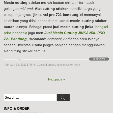
Mesin cutting sticker murah
buatan china ini termasuk
golongan
mid-end
.
Alat cutting sticker
memiliki harga yang
cukup terjangkau,
jinka nxl pro 721 bandung
ini memunyai
kelebihan yang tidak dapat di temukan di
mesin cutting sticker
murah
lainnya. Sebagai pusat
jual mesin cutting jinka
,
bengkel
print indonesia
juga men-
Jual Mesin Cutting JINKA NXL PRO
721 Bandung
,
Arcamanik, Antapani, Andir
dan area lainnya
sebagai investasi usaha jangka panjang dengan menggunakan
alat cutting sticker pemula.
read more
February 18, 2021
|
Admin Cutting
|
artikel
,
cutting sticker jinka
Next page »
INFO & ORDER