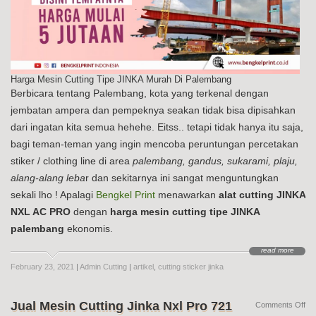
Harga Mesin Cutting Tipe JINKA Murah Di Palembang
Berbicara tentang Palembang, kota yang terkenal dengan
jembatan ampera dan pempeknya seakan tidak bisa dipisahkan
dari ingatan kita semua hehehe. Eitss.. tetapi tidak hanya itu saja,
bagi teman-teman yang ingin mencoba peruntungan percetakan
stiker / clothing line di area
palembang, gandus, sukarami, plaju,
alang-alang leba
r dan sekitarnya ini sangat menguntungkan
sekali lho ! Apalagi
Bengkel Print
menawarkan
alat cutting JINKA
NXL AC PRO
dengan
harga mesin cutting tipe JINKA
palembang
ekonomis.
read more
February 23, 2021
|
Admin Cutting
|
artikel
,
cutting sticker jinka
Jual Mesin Cutting Jinka Nxl Pro 721
on
Comments Off
Jua