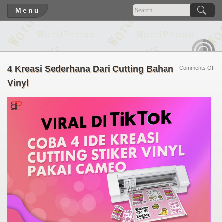
Menu
RSS
4 Kreasi Sederhana Dari Cutting Bahan
on
Comments Off
4
Vinyl
Kre
Se
Dar
Cut
Ba
Vin