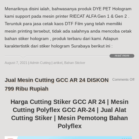
Menariknya disini ialah, bahwasanya produk DYE PET Hologram
kami support pada mesin printer RIECAT ALFA Gen 1 & Gen 2 .
Teruntuk para jasa cetak kaos DTF Film yang telah memiliki
mesin printing tersebut, tidak ada salahnya anda mencoba cetak
bahan stiker hologram , produk terbaru dari kami. Adapun
karaktertistik dari stiker hologram Surabaya berikut ini :
read more
August 7, 2021
|
Admin Cutting
|
artikel
,
Bahan Sticker
Jual Mesin Cutting GCC AR 24 DISKON
on
Comments Off
Jua
799 Ribu Rupiah
Me
Cut
G
Harga Cutting Stiker GCC AR 24 | Mesin
AR
Cutting Polyflex GCC AR-24 | Jual Alat
24
DI
Cutting Stiker | Mesin Pemotong Bahan
79
Ri
Polyflex
Ru