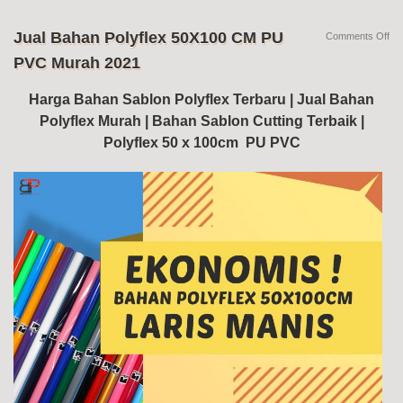
Jual Bahan Polyflex 50X100 CM PU
on
Comments Off
Jua
PVC Murah 2021
Ba
Pol
50
Harga Bahan Sablon Polyflex Terbaru | Jual Bahan
C
Polyflex Murah | Bahan Sablon Cutting Terbaik |
PU
PV
Polyflex 50 x 100cm PU PVC
Mu
20