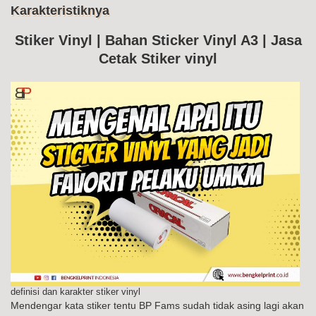
Me
Karakteristiknya
Ke
Sti
Vin
Stiker Vinyl | Bahan Sticker Vinyl A3 | Jasa
Da
Cetak Stiker vinyl
Kar
definisi dan karakter stiker vinyl
Mendengar kata stiker tentu BP Fams sudah tidak asing lagi akan