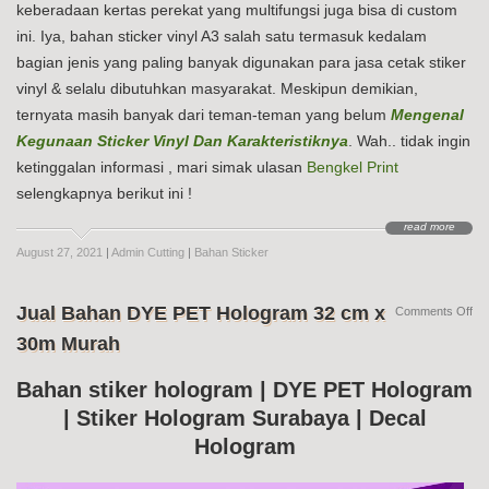
keberadaan kertas perekat yang multifungsi juga bisa di custom
ini. Iya, bahan sticker vinyl A3 salah satu termasuk kedalam
bagian jenis yang paling banyak digunakan para jasa cetak stiker
vinyl & selalu dibutuhkan masyarakat. Meskipun demikian,
ternyata masih banyak dari teman-teman yang belum
Mengenal
Kegunaan Sticker Vinyl Dan Karakteristiknya
. Wah.. tidak ingin
ketinggalan informasi , mari simak ulasan
Bengkel Print
selengkapnya berikut ini !
read more
August 27, 2021
|
Admin Cutting
|
Bahan Sticker
Jual Bahan DYE PET Hologram 32 cm x
on
Comments Off
Jua
30m Murah
Ba
DY
PE
Bahan stiker hologram | DYE PET Hologram
Ho
| Stiker Hologram Surabaya | Decal
32
cm
Hologram
x
30
Mu