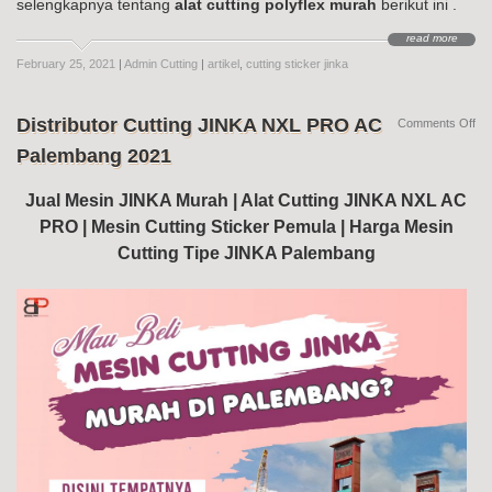
selengkapnya tentang
alat cutting polyflex murah
berikut ini .
read more
February 25, 2021
|
Admin Cutting
|
artikel
,
cutting sticker jinka
Distributor Cutting JINKA NXL PRO AC
on
Comments Off
Dis
Palembang 2021
Cut
JI
NX
Jual Mesin JINKA Murah | Alat Cutting JINKA NXL AC
PR
PRO | Mesin Cutting Sticker Pemula | Harga Mesin
AC
Pa
Cutting Tipe JINKA Palembang
20