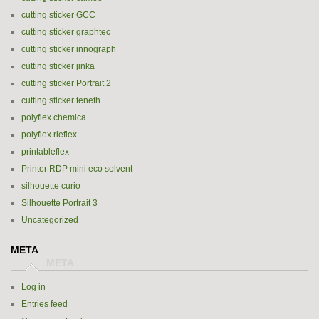
cutting sticker GCC
cutting sticker graphtec
cutting sticker innograph
cutting sticker jinka
cutting sticker Portrait 2
cutting sticker teneth
polyflex chemica
polyflex rieflex
printableflex
Printer RDP mini eco solvent
silhouette curio
Silhouette Portrait 3
Uncategorized
META
Log in
Entries feed