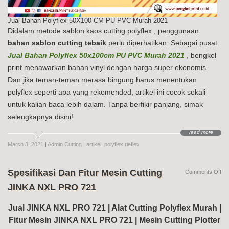
Jual Bahan Polyflex 50X100 CM PU PVC Murah 2021
Didalam metode sablon kaos cutting polyflex , penggunaan
bahan sablon cutting tebaik
perlu diperhatikan. Sebagai pusat
Jual Bahan Polyflex 50x100cm PU PVC Murah 2021
, bengkel
print menawarkan bahan vinyl dengan harga super ekonomis.
Dan jika teman-teman merasa bingung harus menentukan
polyflex seperti apa yang rekomended, artikel ini cocok sekali
untuk kalian baca lebih dalam. Tanpa berfikir panjang, simak
selengkapnya disini!
read more
March 3, 2021
|
Admin Cutting
|
artikel
,
polyflex rieflex
Spesifikasi Dan Fitur Mesin Cutting
on
Comments Off
Spe
JINKA NXL PRO 721
Da
Fit
Me
Jual JINKA NXL PRO 721 | Alat Cutting Polyflex Murah |
Cut
Fitur Mesin JINKA NXL PRO 721 | Mesin Cutting Plotter
JI
NX