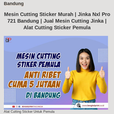
Bandung
Me
Cut
Jin
Mesin Cutting Sticker Murah | Jinka Nxl Pro
Nxl
721 Bandung | Jual Mesin Cutting Jinka |
Pr
72
Alat Cutting Sticker Pemula
Ba
Alat Cutting Sticker Untuk Pemula