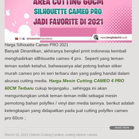
Harga Silhouette Cameo PRO 2021
Banyak Dinantikan, akhiranya bengkel print indonesia kembali
menghadirkan sillhlouette cameo 4 pro. Seperti yang teman-
teman sudah ketahui, bahwasanya alat potong bahan stiker
murah cameo pro ini seri terbaru dan yang paling handal dalam
akurasi cutting media.
Harga Mesin Cutting CAMEO 4 PRO
60CM Terbaru
cukup terjangaku , sehingga ini akan
menguntungkan untuk teman-teman miliki sebagai mesin
pemotong bahan polyflex / vinyl dan media lainnya. berikut adalah
kelengkapan yang didapatkan pada jual cutting polyflex cameo
pro 60cm ;
read more
March 10, 2021
|
Admin Cutting
|
artikel
,
cutting sticker cameo