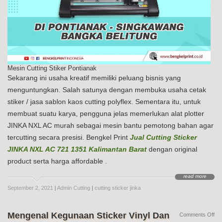
Mesin Cutting Stiker Pontianak
Sekarang ini usaha kreatif memiliki peluang bisnis yang
menguntungkan. Salah satunya dengan membuka usaha cetak
stiker / jasa sablon kaos cutting polyflex. Sementara itu, untuk
membuat suatu karya, pengguna jelas memerlukan alat plotter
JINKA NXL AC murah sebagai mesin bantu pemotong bahan agar
tercutting secara presisi. Bengkel Print
Jual Cutting Sticker
JINKA NXL AC 721 1351 Kalimantan Barat
dengan original
product serta harga affordable .
read more
September 2, 2021
|
Admin Cutting
|
cutting sticker jinka
Mengenal Kegunaan Sticker Vinyl Dan
on
Comments Off