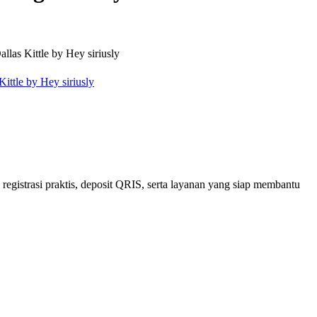
gistrasi praktis, deposit QRIS, serta layanan yang siap membantu