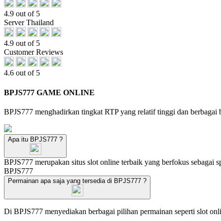
4.9 out of 5
Server Thailand
4.9 out of 5
Customer Reviews
4.6 out of 5
BPJS777 GAME ONLINE
BPJS777 menghadirkan tingkat RTP yang relatif tinggi dan berbaga
Apa itu BPJS777 ?
BPJS777 merupakan situs slot online terbaik yang berfokus sebagai
BPJS777
Permainan apa saja yang tersedia di BPJS777 ?
Di BPJS777 menyediakan berbagai pilihan permainan seperti slot online