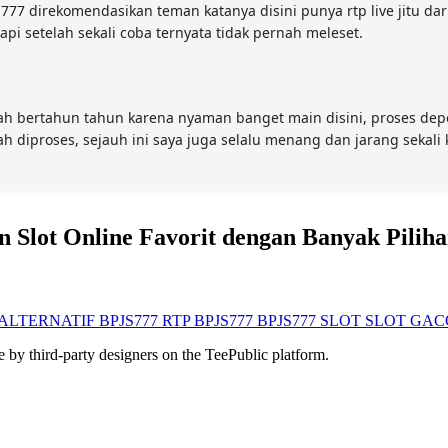
S777 direkomendasikan teman katanya disini punya rtp live jitu 
api setelah sekali coba ternyata tidak pernah meleset.
ah bertahun tahun karena nyaman banget main disini, proses dep
ah diproses, sejauh ini saya juga selalu menang dan jarang sekali
 Slot Online Favorit dengan Banyak Pili
ALTERNATIF BPJS777
RTP BPJS777
BPJS777 SLOT
SLOT GAC
 by third-party designers on the TeePublic platform.