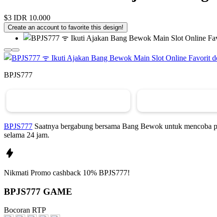
$3
IDR 10.000
Create an account to favorite this design!
BPJS777
DAFTAR DISINI
LOGIN DISI
BPJS777
Saatnya bergabung bersama Bang Bewok untuk mencoba penga
selama 24 jam.
Nikmati
Promo
cashback 10%
BPJS777!
BPJS777 GAME
Bocoran RTP