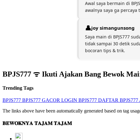
Awal saya bermain di BPJ
awalnya saya ga percaya t
joy simangunsong
Saya main di BPJS777 sud
tidak sampai 30 detik sud
bocoran tips & trik.
BPJS777 ᯤ Ikuti Ajakan Bang Bewok Main
Trending Tags
BPJS777
BPJS777 GACOR
LOGIN BPJS777
DAFTAR BPJS777
The links above have been automatically generated based on tag usage
𝐁𝐄𝐖𝐎𝐊𝐍𝐘𝐀 𝐓𝐀𝐉𝐀𝐌 𝐓𝐀𝐉𝐀𝐌