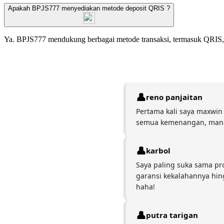
Apakah BPJS777 menyediakan metode deposit QRIS ?
Ya. BPJS777 mendukung berbagai metode transaksi, termasuk QRIS, t
reno panjaitan
Pertama kali saya maxwin 
semua kemenangan, mana s
karbol
Saya paling suka sama pr
garansi kekalahannya hin
haha!
putra tarigan