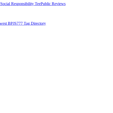
t
Social Responsibility
TeePublic Reviews
west BPJS777
Tag Directory