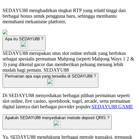
SEDAYU88 menghadirkan tingkat RTP yang relatif tinggi dan
berbagai bonus untuk pengguna baru, sehingga membantu
memahami mekanisme platform.
Apa itu SEDAYU88 ?
SEDAYU88 merupakan situs slot online terbaik yang berfokus
sebagai spesialis permainan Mahjong (seperti Mahjong Ways 1 2 &
3) yang dikenal gacor dan memberikan peluang menang lebih
mudah bagi pemain.
SEDAYU88
Permainan apa saja yang tersedia di SEDAYU88 ?
Di SEDAYU88 menyediakan berbagai pilihan permainan seperti
slot online, live casino, sportsbook, togel, arcade, serta permainan
digital lainnya dari berbagai provider populer.
SEDAYU88 GAME
Apakah SEDAYU88 menyediakan metode deposit QRIS ?
Ya. SEDAYU88 mendukung berbagai metode transaksi, termasuk