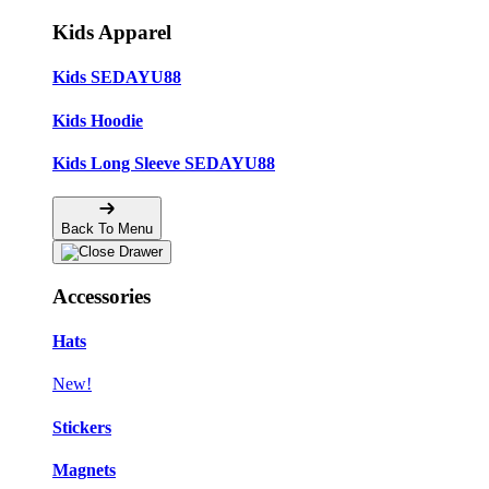
Kids Apparel
Kids SEDAYU88
Kids Hoodie
Kids Long Sleeve SEDAYU88
Back To Menu
Accessories
Hats
New!
Stickers
Magnets