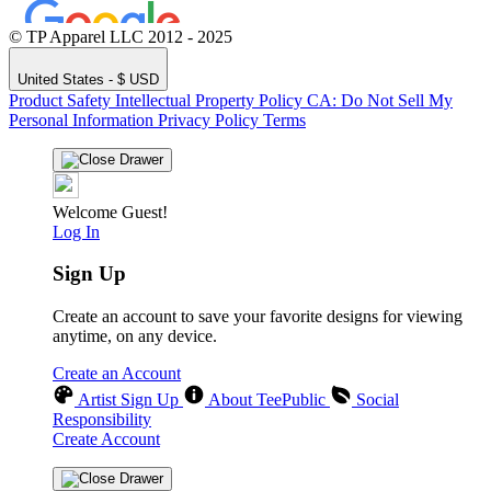
© TP Apparel LLC 2012 - 2025
United States - $ USD
Product Safety
Intellectual Property Policy
CA: Do Not Sell My
Personal Information
Privacy Policy
Terms
Welcome Guest!
Log In
Sign Up
Create an account to save your favorite designs for viewing
anytime, on any device.
Create an Account
Artist Sign Up
About TeePublic
Social
Responsibility
Create Account