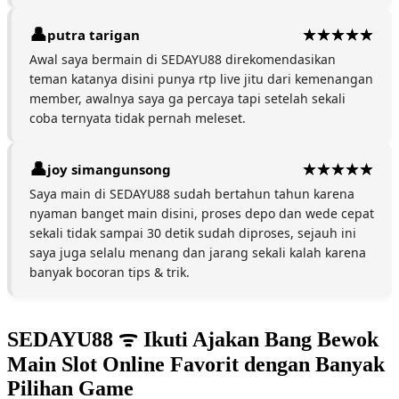
putra tarigan
Awal saya bermain di SEDAYU88 direkomendasikan
teman katanya disini punya rtp live jitu dari kemenangan
member, awalnya saya ga percaya tapi setelah sekali
coba ternyata tidak pernah meleset.
joy simangunsong
Saya main di SEDAYU88 sudah bertahun tahun karena
nyaman banget main disini, proses depo dan wede cepat
sekali tidak sampai 30 detik sudah diproses, sejauh ini
saya juga selalu menang dan jarang sekali kalah karena
banyak bocoran tips & trik.
SEDAYU88 ᯤ Ikuti Ajakan Bang Bewok
Main Slot Online Favorit dengan Banyak
Pilihan Game