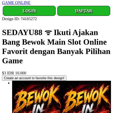
GAME ONLINE
LOGIN
DAFTAR
Design ID: 74165272
SEDAYU88 ᯤ Ikuti Ajakan
Bang Bewok Main Slot Online
Favorit dengan Banyak Pilihan
Game
$3
IDR 10.000
Create an account to favorite this design!