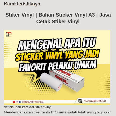
Me
Karakteristiknya
Ke
Sti
Vin
Stiker Vinyl | Bahan Sticker Vinyl A3 | Jasa
Da
Cetak Stiker vinyl
Kar
definisi dan karakter stiker vinyl
Mendengar kata stiker tentu BP Fams sudah tidak asing lagi akan