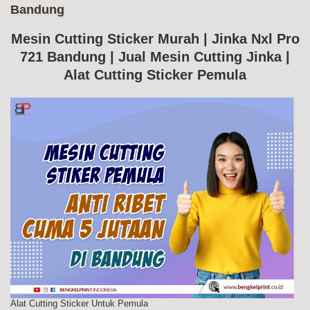
Bandung
Me
Cut
Jin
Mesin Cutting Sticker Murah | Jinka Nxl Pro
Nxl
721 Bandung | Jual Mesin Cutting Jinka |
Pr
72
Alat Cutting Sticker Pemula
Ba
Alat Cutting Sticker Untuk Pemula