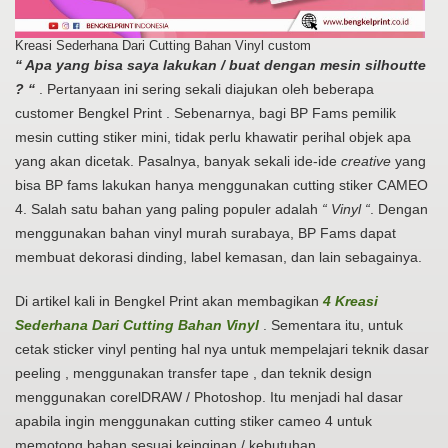
Kreasi Sederhana Dari Cutting Bahan Vinyl custom
“ Apa yang bisa saya lakukan / buat dengan mesin silhoutte
? “
. Pertanyaan ini sering sekali diajukan oleh beberapa
customer Bengkel Print . Sebenarnya, bagi BP Fams pemilik
mesin cutting stiker mini, tidak perlu khawatir perihal objek apa
yang akan dicetak. Pasalnya, banyak sekali ide-ide
creative
yang
bisa BP fams lakukan hanya menggunakan cutting stiker CAMEO
4. Salah satu bahan yang paling populer adalah
“ Vinyl “
. Dengan
menggunakan bahan vinyl murah surabaya, BP Fams dapat
membuat dekorasi dinding, label kemasan, dan lain sebagainya.
Di artikel kali in Bengkel Print akan membagikan
4 Kreasi
Sederhana Dari Cutting Bahan Vinyl
. Sementara itu, untuk
cetak sticker vinyl penting hal nya untuk mempelajari teknik dasar
peeling , menggunakan transfer tape , dan teknik design
menggunakan corelDRAW / Photoshop. Itu menjadi hal dasar
apabila ingin menggunakan cutting stiker cameo 4 untuk
memotong bahan sesuai keinginan / kebutuhan.