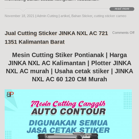
read more
November 18, 2021
|
Admin Cutting
|
artikel
,
Bahan Sticker
,
cutting sticker cameo
Jual Cutting Sticker JINKA NXL AC 721
on
Comments Off
Jua
1351 Kalimantan Barat
Cut
Sti
JI
Mesin Cutting Stiker Pontianak | Harga
NX
JINKA NXL AC Kalimantan | Plotter JINKA
AC
72
NXL AC murah | Usaha cetak stiker | JINKA
13
Kal
NXL AC 60 120 CM Murah
Bar