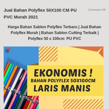
Jual Bahan Polyflex 50X100 CM PU
on
Comments Off
Jua
PVC Murah 2021
Ba
Pol
50
Harga Bahan Sablon Polyflex Terbaru | Jual Bahan
C
Polyflex Murah | Bahan Sablon Cutting Terbaik |
PU
PV
Polyflex 50 x 100cm PU PVC
Mu
20