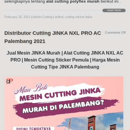
selengkapnya tentang
alat cutting polyflex murah
berikut ini .
read more
February 25, 2021
|
Admin Cutting
|
artikel
,
cutting sticker jinka
Distributor Cutting JINKA NXL PRO AC
on
Comments Off
Dis
Palembang 2021
Cut
JI
NX
Jual Mesin JINKA Murah | Alat Cutting JINKA NXL AC
PR
PRO | Mesin Cutting Sticker Pemula | Harga Mesin
AC
Pa
Cutting Tipe JINKA Palembang
20