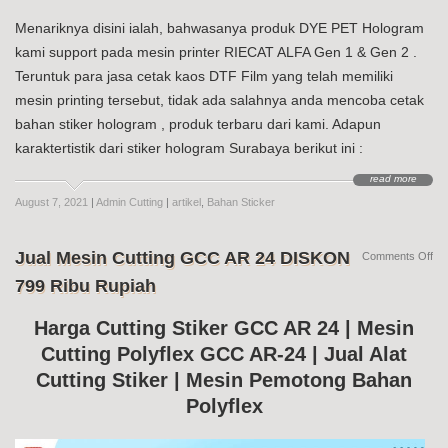
Menariknya disini ialah, bahwasanya produk DYE PET Hologram
kami support pada mesin printer RIECAT ALFA Gen 1 & Gen 2 .
Teruntuk para jasa cetak kaos DTF Film yang telah memiliki
mesin printing tersebut, tidak ada salahnya anda mencoba cetak
bahan stiker hologram , produk terbaru dari kami. Adapun
karaktertistik dari stiker hologram Surabaya berikut ini :
read more
August 7, 2021
|
Admin Cutting
|
artikel
,
Bahan Sticker
Jual Mesin Cutting GCC AR 24 DISKON
on
Comments Off
Jua
799 Ribu Rupiah
Me
Cut
G
Harga Cutting Stiker GCC AR 24 | Mesin
AR
Cutting Polyflex GCC AR-24 | Jual Alat
24
DI
Cutting Stiker | Mesin Pemotong Bahan
79
Ri
Polyflex
Ru