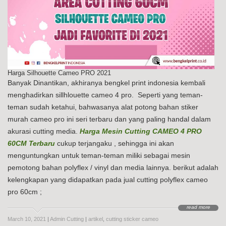
Harga Silhouette Cameo PRO 2021
Banyak Dinantikan, akhiranya bengkel print indonesia kembali
menghadirkan sillhlouette cameo 4 pro. Seperti yang teman-
teman sudah ketahui, bahwasanya alat potong bahan stiker
murah cameo pro ini seri terbaru dan yang paling handal dalam
akurasi cutting media.
Harga Mesin Cutting CAMEO 4 PRO
60CM Terbaru
cukup terjangaku , sehingga ini akan
menguntungkan untuk teman-teman miliki sebagai mesin
pemotong bahan polyflex / vinyl dan media lainnya. berikut adalah
kelengkapan yang didapatkan pada jual cutting polyflex cameo
pro 60cm ;
read more
March 10, 2021
|
Admin Cutting
|
artikel
,
cutting sticker cameo