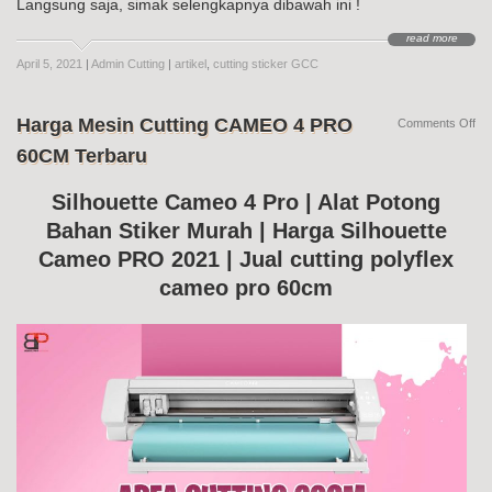
Langsung saja, simak selengkapnya dibawah ini !
read more
April 5, 2021
|
Admin Cutting
|
artikel
,
cutting sticker GCC
Harga Mesin Cutting CAMEO 4 PRO
on
Comments Off
Ha
60CM Terbaru
Me
Cut
CA
Silhouette Cameo 4 Pro | Alat Potong
4
Bahan Stiker Murah | Harga Silhouette
PR
60
Cameo PRO 2021 | Jual cutting polyflex
Te
cameo pro 60cm