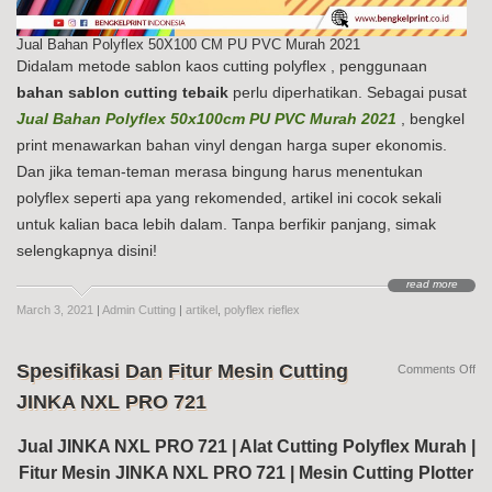
Jual Bahan Polyflex 50X100 CM PU PVC Murah 2021
Didalam metode sablon kaos cutting polyflex , penggunaan
bahan sablon cutting tebaik
perlu diperhatikan. Sebagai pusat
Jual Bahan Polyflex 50x100cm PU PVC Murah 2021
, bengkel
print menawarkan bahan vinyl dengan harga super ekonomis.
Dan jika teman-teman merasa bingung harus menentukan
polyflex seperti apa yang rekomended, artikel ini cocok sekali
untuk kalian baca lebih dalam. Tanpa berfikir panjang, simak
selengkapnya disini!
read more
March 3, 2021
|
Admin Cutting
|
artikel
,
polyflex rieflex
Spesifikasi Dan Fitur Mesin Cutting
on
Comments Off
Spe
JINKA NXL PRO 721
Da
Fit
Me
Jual JINKA NXL PRO 721 | Alat Cutting Polyflex Murah |
Cut
Fitur Mesin JINKA NXL PRO 721 | Mesin Cutting Plotter
JI
NX