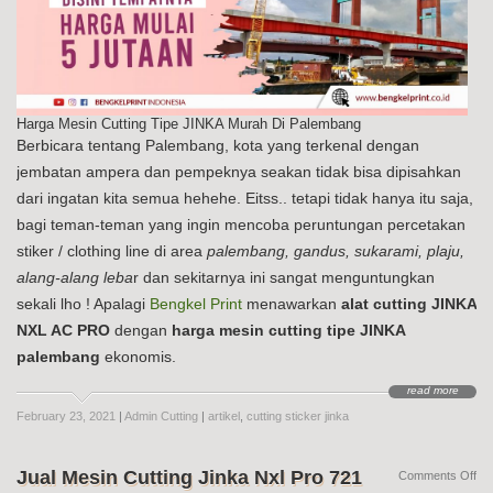
Harga Mesin Cutting Tipe JINKA Murah Di Palembang
Berbicara tentang Palembang, kota yang terkenal dengan
jembatan ampera dan pempeknya seakan tidak bisa dipisahkan
dari ingatan kita semua hehehe. Eitss.. tetapi tidak hanya itu saja,
bagi teman-teman yang ingin mencoba peruntungan percetakan
stiker / clothing line di area
palembang, gandus, sukarami, plaju,
alang-alang leba
r dan sekitarnya ini sangat menguntungkan
sekali lho ! Apalagi
Bengkel Print
menawarkan
alat cutting JINKA
NXL AC PRO
dengan
harga mesin cutting tipe JINKA
palembang
ekonomis.
read more
February 23, 2021
|
Admin Cutting
|
artikel
,
cutting sticker jinka
Jual Mesin Cutting Jinka Nxl Pro 721
on
Comments Off
Jua