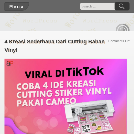
Menu
RSS
4 Kreasi Sederhana Dari Cutting Bahan
on
Comments Off
4
Vinyl
Kre
Se
Dar
Cut
Ba
Vin