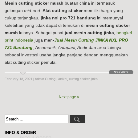
Mesin cutting sticker murah
buatan china ini termasuk
golongan
mid-end
.
Alat cutting sticker
memiliki harga yang
cukup terjangkau,
jinka nxl pro 721 bandung
ini memunyai
kelebihan yang tidak dapat di temukan di
mesin cutting sticker
murah
lainnya. Sebagai pusat
jual mesin cutting jinka
,
bengkel
print indonesia
juga men-
Jual Mesin Cutting JINKA NXL PRO
721 Bandung
,
Arcamanik, Antapani, Andir
dan area lainnya
sebagai investasi usaha jangka panjang dengan menggunakan
alat cutting sticker pemula.
read more
February 18, 2021
|
Admin Cutting
|
artikel
,
cutting sticker jinka
Next page »
INFO & ORDER