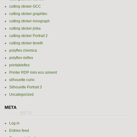
cutting sticker GCC
cutting sticker graphtec
cutting sticker innograph
cutting sticker jinka
cutting sticker Portrait 2
cutting sticker teneth
polyflex chemica
polyflex rieflex
printableflex
Printer RDP mini eco solvent
silhouette curio
Silhouette Portrait 3
Uncategorized
META
Log in
Entries feed