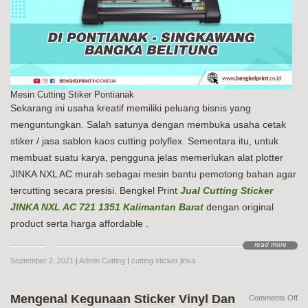
Mesin Cutting Stiker Pontianak
Sekarang ini usaha kreatif memiliki peluang bisnis yang
menguntungkan. Salah satunya dengan membuka usaha cetak
stiker / jasa sablon kaos cutting polyflex. Sementara itu, untuk
membuat suatu karya, pengguna jelas memerlukan alat plotter
JINKA NXL AC murah sebagai mesin bantu pemotong bahan agar
tercutting secara presisi. Bengkel Print
Jual Cutting Sticker
JINKA NXL AC 721 1351 Kalimantan Barat
dengan original
product serta harga affordable .
read more
September 2, 2021
|
Admin Cutting
|
cutting sticker jinka
Mengenal Kegunaan Sticker Vinyl Dan
on
Comments Off