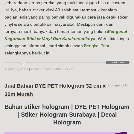
keberadaan kertas perekat yang multifungsi juga bisa di custom
ini. Iya, bahan sticker vinyl A3 salah satu termasuk kedalam
bagian jenis yang paling banyak digunakan para jasa cetak stiker
vinyl & selalu dibutuhkan masyarakat. Meskipun demikian,
ternyata masih banyak dari teman-teman yang belum
Mengenal
Kegunaan Sticker Vinyl Dan Karakteristiknya
. Wah.. tidak ingin
ketinggalan informasi , mari simak ulasan
Bengkel Print
selengkapnya berikut ini !
read more
August 27, 2021
|
Admin Cutting
|
Bahan Sticker
Jual Bahan DYE PET Hologram 32 cm x
on
Comments Off
Jua
30m Murah
Ba
DY
PE
Bahan stiker hologram | DYE PET Hologram
Ho
| Stiker Hologram Surabaya | Decal
32
cm
Hologram
x
30
Mu