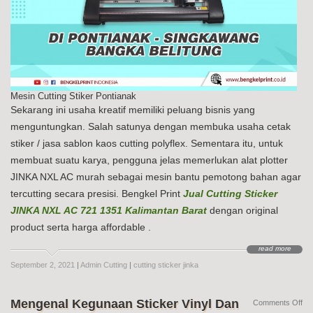
Mesin Cutting Stiker Pontianak
Sekarang ini usaha kreatif memiliki peluang bisnis yang
menguntungkan. Salah satunya dengan membuka usaha cetak
stiker / jasa sablon kaos cutting polyflex. Sementara itu, untuk
membuat suatu karya, pengguna jelas memerlukan alat plotter
JINKA NXL AC murah sebagai mesin bantu pemotong bahan agar
tercutting secara presisi. Bengkel Print
Jual Cutting Sticker
JINKA NXL AC 721 1351 Kalimantan Barat
dengan original
product serta harga affordable .
read more
September 2, 2021
|
Admin Cutting
|
cutting sticker jinka
Mengenal Kegunaan Sticker Vinyl Dan
on
Comments Off