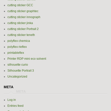
cutting sticker GCC
cutting sticker graphtec
cutting sticker innograph
cutting sticker jinka
cutting sticker Portrait 2
cutting sticker teneth
polyflex chemica
polyflex rieflex
printableflex
Printer RDP mini eco solvent
silhouette curio
Silhouette Portrait 3
Uncategorized
META
Log in
Entries feed