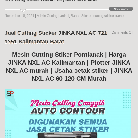
read more
November 18, 2021
|
Admin Cutting
|
artikel
,
Bahan Sticker
,
cutting sticker cameo
Jual Cutting Sticker JINKA NXL AC 721
on
Comments Off
Jua
1351 Kalimantan Barat
Cut
Sti
JI
Mesin Cutting Stiker Pontianak | Harga
NX
JINKA NXL AC Kalimantan | Plotter JINKA
AC
72
NXL AC murah | Usaha cetak stiker | JINKA
13
Kal
NXL AC 60 120 CM Murah
Bar