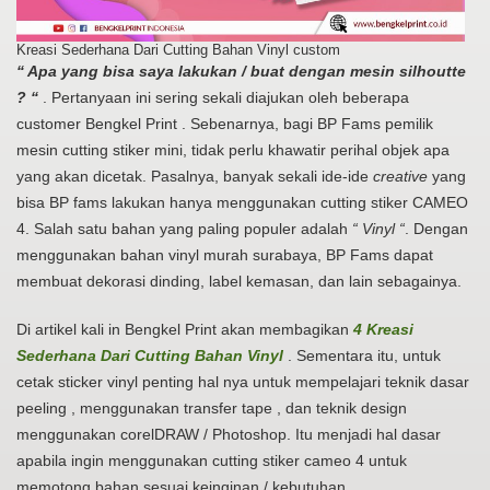
Kreasi Sederhana Dari Cutting Bahan Vinyl custom
“ Apa yang bisa saya lakukan / buat dengan mesin silhoutte
? “
. Pertanyaan ini sering sekali diajukan oleh beberapa
customer Bengkel Print . Sebenarnya, bagi BP Fams pemilik
mesin cutting stiker mini, tidak perlu khawatir perihal objek apa
yang akan dicetak. Pasalnya, banyak sekali ide-ide
creative
yang
bisa BP fams lakukan hanya menggunakan cutting stiker CAMEO
4. Salah satu bahan yang paling populer adalah
“ Vinyl “
. Dengan
menggunakan bahan vinyl murah surabaya, BP Fams dapat
membuat dekorasi dinding, label kemasan, dan lain sebagainya.
Di artikel kali in Bengkel Print akan membagikan
4 Kreasi
Sederhana Dari Cutting Bahan Vinyl
. Sementara itu, untuk
cetak sticker vinyl penting hal nya untuk mempelajari teknik dasar
peeling , menggunakan transfer tape , dan teknik design
menggunakan corelDRAW / Photoshop. Itu menjadi hal dasar
apabila ingin menggunakan cutting stiker cameo 4 untuk
memotong bahan sesuai keinginan / kebutuhan.