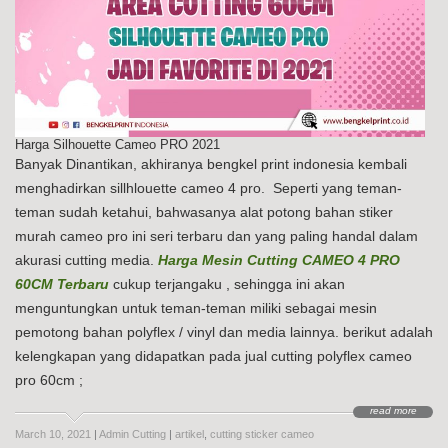
Harga Silhouette Cameo PRO 2021
Banyak Dinantikan, akhiranya bengkel print indonesia kembali
menghadirkan sillhlouette cameo 4 pro. Seperti yang teman-
teman sudah ketahui, bahwasanya alat potong bahan stiker
murah cameo pro ini seri terbaru dan yang paling handal dalam
akurasi cutting media.
Harga Mesin Cutting CAMEO 4 PRO
60CM Terbaru
cukup terjangaku , sehingga ini akan
menguntungkan untuk teman-teman miliki sebagai mesin
pemotong bahan polyflex / vinyl dan media lainnya. berikut adalah
kelengkapan yang didapatkan pada jual cutting polyflex cameo
pro 60cm ;
read more
March 10, 2021
|
Admin Cutting
|
artikel
,
cutting sticker cameo