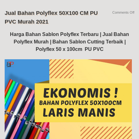
Jual Bahan Polyflex 50X100 CM PU
on
Comments Off
Jua
PVC Murah 2021
Ba
Pol
50
Harga Bahan Sablon Polyflex Terbaru | Jual Bahan
C
Polyflex Murah | Bahan Sablon Cutting Terbaik |
PU
PV
Polyflex 50 x 100cm PU PVC
Mu
20