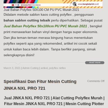
Jual Bahan Polyflex 50X100 CM PU PVC Murah 2021
Didalam metode sablon kaos cutting polyflex , penggunaan
bahan sablon cutting tebaik
perlu diperhatikan. Sebagai pusat
Jual Bahan Polyflex 50x100cm PU PVC Murah 2021
, bengkel
print menawarkan bahan vinyl dengan harga super ekonomis.
Dan jika teman-teman merasa bingung harus menentukan
polyflex seperti apa yang rekomended, artikel ini cocok sekali
untuk kalian baca lebih dalam. Tanpa berfikir panjang, simak
selengkapnya disini!
read more
March 3, 2021
|
Admin Cutting
|
artikel
,
polyflex rieflex
Spesifikasi Dan Fitur Mesin Cutting
on
Comments Off
Spe
JINKA NXL PRO 721
Da
Fit
Me
Jual JINKA NXL PRO 721 | Alat Cutting Polyflex Murah |
Cut
Fitur Mesin JINKA NXL PRO 721 | Mesin Cutting Plotter
JI
NX