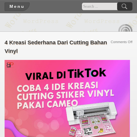
Menu
RSS
4 Kreasi Sederhana Dari Cutting Bahan
on
Comments Off
4
Vinyl
Kre
Se
Dar
Cut
Ba
Vin