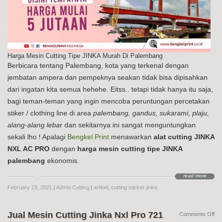
Harga Mesin Cutting Tipe JINKA Murah Di Palembang
Berbicara tentang Palembang, kota yang terkenal dengan
jembatan ampera dan pempeknya seakan tidak bisa dipisahkan
dari ingatan kita semua hehehe. Eitss.. tetapi tidak hanya itu saja,
bagi teman-teman yang ingin mencoba peruntungan percetakan
stiker / clothing line di area
palembang, gandus, sukarami, plaju,
alang-alang leba
r dan sekitarnya ini sangat menguntungkan
sekali lho ! Apalagi
Bengkel Print
menawarkan
alat cutting JINKA
NXL AC PRO
dengan
harga mesin cutting tipe JINKA
palembang
ekonomis.
read more
February 23, 2021
|
Admin Cutting
|
artikel
,
cutting sticker jinka
Jual Mesin Cutting Jinka Nxl Pro 721
on
Comments Off
Jua