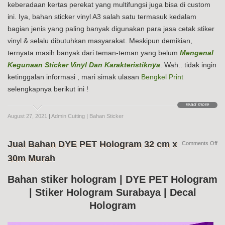
keberadaan kertas perekat yang multifungsi juga bisa di custom
ini. Iya, bahan sticker vinyl A3 salah satu termasuk kedalam
bagian jenis yang paling banyak digunakan para jasa cetak stiker
vinyl & selalu dibutuhkan masyarakat. Meskipun demikian,
ternyata masih banyak dari teman-teman yang belum
Mengenal
Kegunaan Sticker Vinyl Dan Karakteristiknya
. Wah.. tidak ingin
ketinggalan informasi , mari simak ulasan
Bengkel Print
selengkapnya berikut ini !
read more
August 27, 2021
|
Admin Cutting
|
Bahan Sticker
Jual Bahan DYE PET Hologram 32 cm x
on
Comments Off
Jua
30m Murah
Ba
DY
PE
Bahan stiker hologram | DYE PET Hologram
Ho
| Stiker Hologram Surabaya | Decal
32
cm
Hologram
x
30
Mu