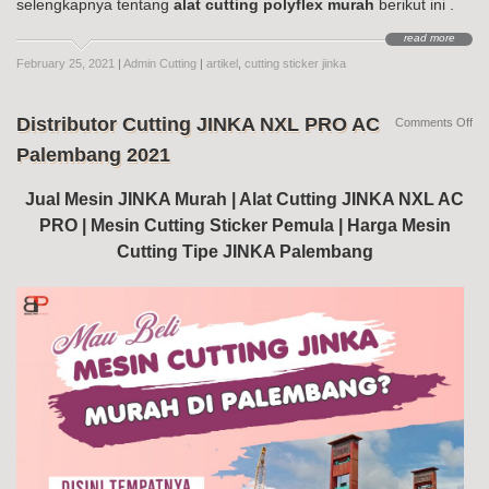
selengkapnya tentang
alat cutting polyflex murah
berikut ini .
read more
February 25, 2021
|
Admin Cutting
|
artikel
,
cutting sticker jinka
Distributor Cutting JINKA NXL PRO AC
on
Comments Off
Dis
Palembang 2021
Cut
JI
NX
Jual Mesin JINKA Murah | Alat Cutting JINKA NXL AC
PR
PRO | Mesin Cutting Sticker Pemula | Harga Mesin
AC
Pa
Cutting Tipe JINKA Palembang
20