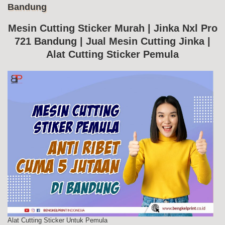
Bandung
Me
Cut
Jin
Mesin Cutting Sticker Murah | Jinka Nxl Pro
Nxl
721 Bandung | Jual Mesin Cutting Jinka |
Pr
72
Alat Cutting Sticker Pemula
Ba
Alat Cutting Sticker Untuk Pemula