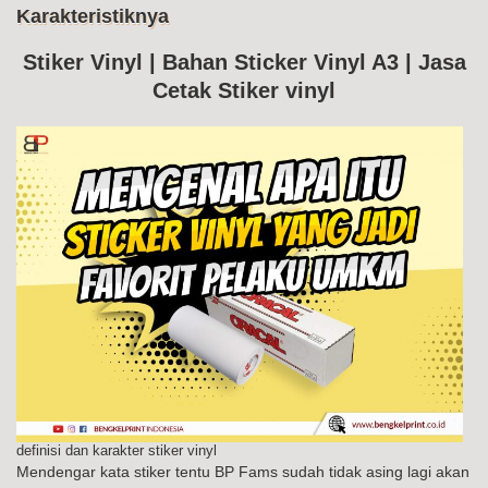
Me
Karakteristiknya
Ke
Sti
Vin
Stiker Vinyl | Bahan Sticker Vinyl A3 | Jasa
Da
Cetak Stiker vinyl
Kar
definisi dan karakter stiker vinyl
Mendengar kata stiker tentu BP Fams sudah tidak asing lagi akan