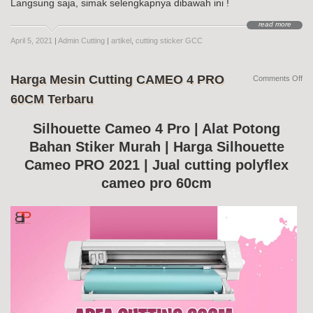
Langsung saja, simak selengkapnya dibawah ini !
read more
April 5, 2021
|
Admin Cutting
|
artikel
,
cutting sticker GCC
Harga Mesin Cutting CAMEO 4 PRO
on
Comments Off
Ha
60CM Terbaru
Me
Cut
CA
Silhouette Cameo 4 Pro | Alat Potong
4
Bahan Stiker Murah | Harga Silhouette
PR
60
Cameo PRO 2021 | Jual cutting polyflex
Te
cameo pro 60cm