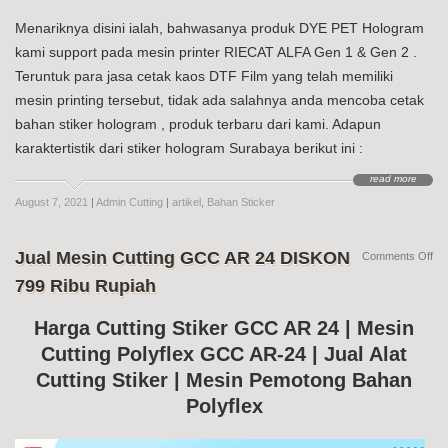
Menariknya disini ialah, bahwasanya produk DYE PET Hologram
kami support pada mesin printer RIECAT ALFA Gen 1 & Gen 2 .
Teruntuk para jasa cetak kaos DTF Film yang telah memiliki
mesin printing tersebut, tidak ada salahnya anda mencoba cetak
bahan stiker hologram , produk terbaru dari kami. Adapun
karaktertistik dari stiker hologram Surabaya berikut ini :
read more
August 7, 2021
|
Admin Cutting
|
artikel
,
Bahan Sticker
Jual Mesin Cutting GCC AR 24 DISKON
on
Comments Off
Jua
799 Ribu Rupiah
Me
Cut
G
Harga Cutting Stiker GCC AR 24 | Mesin
AR
Cutting Polyflex GCC AR-24 | Jual Alat
24
DI
Cutting Stiker | Mesin Pemotong Bahan
79
Ri
Polyflex
Ru