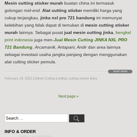
Mesin cutting sticker murah
buatan china ini termasuk
golongan
mid-end
.
Alat cutting sticker
memiliki harga yang
cukup terjangkau,
jinka nxl pro 721 bandung
ini memunyai
kelebihan yang tidak dapat di temukan di
mesin cutting sticker
murah
lainnya. Sebagai pusat
jual mesin cutting jinka
,
bengkel
print indonesia
juga men-
Jual Mesin Cutting JINKA NXL PRO
721 Bandung
,
Arcamanik, Antapani, Andir
dan area lainnya
sebagai investasi usaha jangka panjang dengan menggunakan
alat cutting sticker pemula.
read more
February 18, 2021
|
Admin Cutting
|
artikel
,
cutting sticker jinka
Next page »
INFO & ORDER