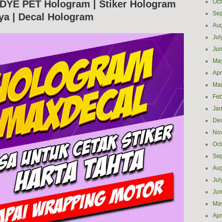
Oct
 DYE PET Hologram | Stiker Hologram
DYE
Se
PET
ya | Decal Hologram
Hologram
Aug
32
Jul
cm
x
Ju
30m
Ma
Murah
Apr
Ma
Feb
Jan
De
No
Oct
Se
Aug
Jul
Ju
Ma
Apr