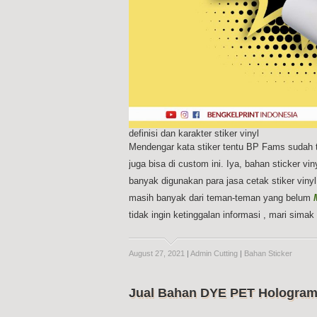
definisi dan karakter stiker vinyl
Mendengar kata stiker tentu BP Fams sudah ti
juga bisa di custom ini. Iya, bahan sticker v
banyak digunakan para jasa cetak stiker viny
masih banyak dari teman-teman yang belum
tidak ingin ketinggalan informasi , mari sima
August 27, 2021
|
Admin Cutting
|
Bahan Sticker
Jual Bahan DYE PET Hologram