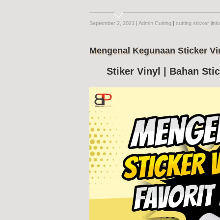
September 2, 2021
|
Admin Cutting
|
cutting sticker jink
Mengenal Kegunaan Sticker Vin
Stiker Vinyl | Bahan Stic