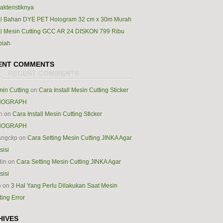
akteristiknya
l Bahan DYE PET Hologram 32 cm x 30m Murah
l Mesin Cutting GCC AR 24 DISKON 799 Ribu
piah
ENT COMMENTS
in Cutting
on
Cara Install Mesin Cutting Sticker
nya
NOGRAPH
in
on
Cara Install Mesin Cutting Sticker
NOGRAPH
angckp
on
Cara Setting Mesin Cutting JINKA Agar
sisi
din
on
Cara Setting Mesin Cutting JINKA Agar
sisi
o
on
3 Hal Yang Perlu Dilakukan Saat Mesin
ting Error
HIVES