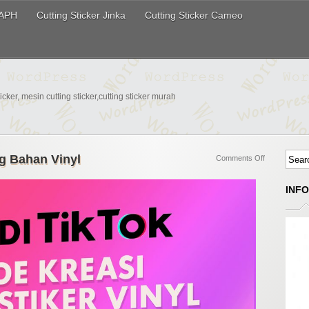
RAPH
Cutting Sticker Jinka
Cutting Sticker Cameo
ticker, mesin cutting sticker,cutting sticker murah
ng Bahan Vinyl
on
Comments Off
4
Kreasi
INFO
Sederhana
Dari
Cutting
Bahan
Vinyl