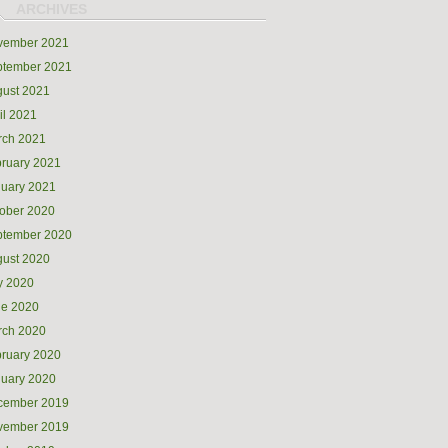
vember 2021
ptember 2021
ust 2021
il 2021
rch 2021
ruary 2021
uary 2021
ober 2020
ptember 2020
ust 2020
y 2020
ne 2020
rch 2020
ruary 2020
uary 2020
cember 2019
vember 2019