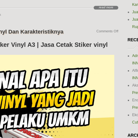
Kar
read more
Jua
a
Jua
Ru
yl Dan Karakteristiknya
on
Comments Off
Mengenal
REC
Kegunaan
ker Vinyl A3 | Jasa Cetak Stiker vinyl
Sticker
Vinyl
Adm
Dan
Karakteristik
IN
Alf
IN
Ak
Pre
En
Pre
Ek
Cut
ARC