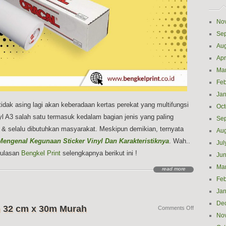
No
Se
Aug
Apr
Ma
Feb
Jan
dak asing lagi akan keberadaan kertas perekat yang multifungsi
Oct
inyl A3 salah satu termasuk kedalam bagian jenis yang paling
Se
l & selalu dibutuhkan masyarakat. Meskipun demikian, ternyata
Aug
Mengenal Kegunaan Sticker Vinyl Dan Karakteristiknya
. Wah..
Jul
k ulasan
Bengkel Print
selengkapnya berikut ini !
Ju
Ma
read more
Feb
Jan
De
 32 cm x 30m Murah
on
Comments Off
No
Jual
Bahan