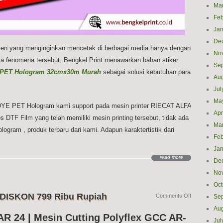
Ma
Feb
Jan
De
men yang menginginkan mencetak di berbagai media hanya dengan
No
nya fenomena tersebut, Bengkel Print menawarkan bahan stiker
Se
 PET Hologram 32cmx30m Murah
sebagai solusi kebutuhan para
Aug
Jul
Ma
 DYE PET Hologram kami support pada mesin printer RIECAT ALFA
Apr
s DTF Film yang telah memiliki mesin printing tersebut, tidak ada
Ma
ogram , produk terbaru dari kami. Adapun karaktertistik dari
Feb
Jan
read more
De
No
Oct
 DISKON 799 Ribu Rupiah
on
Comments Off
Se
Jual
Aug
Mesin
AR 24 | Mesin Cutting Polyflex GCC AR-
Cutting
Jul