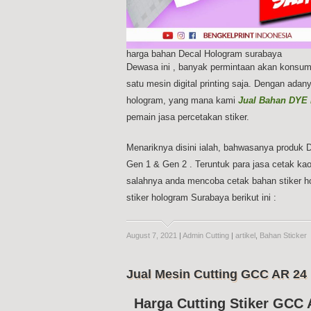
harga bahan Decal Hologram surabaya
Dewasa ini , banyak permintaan akan konsu
satu mesin digital printing saja. Dengan ada
hologram, yang mana kami
Jual Bahan DYE
pemain jasa percetakan stiker.
Menariknya disini ialah, bahwasanya produk
Gen 1 & Gen 2 . Teruntuk para jasa cetak kao
salahnya anda mencoba cetak bahan stiker hol
stiker hologram Surabaya berikut ini :
August 7, 2021
|
Admin Cutting
|
artikel
,
Bahan Sticker
Jual Mesin Cutting GCC AR 24
Harga Cutting Stiker GCC 