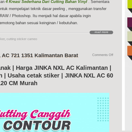
ikan
4 Kreasi Sederhana Dari Cutting Bahan Vinyl
. Sementara
a untuk mempelajari teknik dasar peeling , menggunakan transfer
AW / Photoshop. Itu menjadi hal dasar apabila ingin
emotong bahan sesuai keinginan / kebutuhan.
read more
cker
,
cutting sticker cameo
L AC 721 1351 Kalimantan Barat
on
Comments Off
Jual
Cutting
anak | Harga JINKA NXL AC Kalimantan |
Sticker
JINKA
 | Usaha cetak stiker | JINKA NXL AC 60
NXL
120 CM Murah
AC
721
1351
Kalimantan
Barat