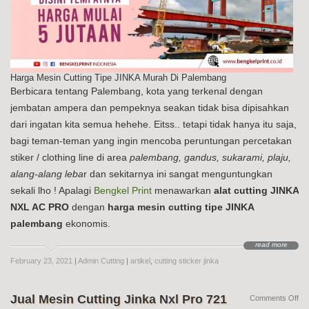
Harga Mesin Cutting Tipe JINKA Murah Di Palembang
Berbicara tentang Palembang, kota yang terkenal dengan
jembatan ampera dan pempeknya seakan tidak bisa dipisahkan
dari ingatan kita semua hehehe. Eitss.. tetapi tidak hanya itu saja,
bagi teman-teman yang ingin mencoba peruntungan percetakan
stiker / clothing line di area
palembang, gandus, sukarami, plaju,
alang-alang leba
r dan sekitarnya ini sangat menguntungkan
sekali lho ! Apalagi
Bengkel Print
menawarkan
alat cutting JINKA
NXL AC PRO
dengan
harga mesin cutting tipe JINKA
palembang
ekonomis.
read more
February 23, 2021
|
Admin Cutting
|
artikel
,
cutting sticker jinka
Jual Mesin Cutting Jinka Nxl Pro 721
on
Comments Off
Jua