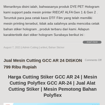
Menariknya disini ialah, bahwasanya produk DYE PET Hologram
kami support pada mesin printer RIECAT ALFA Gen 1 & Gen 2 .
Teruntuk para jasa cetak kaos DTF Film yang telah memiliki
mesin printing tersebut, tidak ada salahnya anda mencoba cetak
bahan stiker hologram , produk terbaru dari kami. Adapun
karaktertistik dari stiker hologram Surabaya berikut ini :
read more
August 7, 2021
|
Admin Cutting
|
artikel
,
Bahan Sticker
Jual Mesin Cutting GCC AR 24 DISKON
on
Comments Off
Jua
799 Ribu Rupiah
Me
Cut
G
Harga Cutting Stiker GCC AR 24 | Mesin
AR
Cutting Polyflex GCC AR-24 | Jual Alat
24
DI
Cutting Stiker | Mesin Pemotong Bahan
79
Ri
Polyflex
Ru