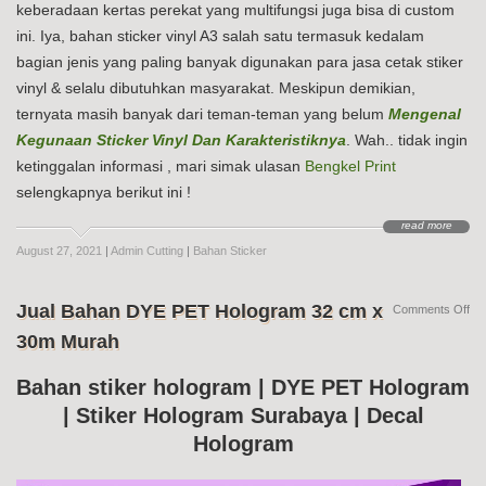
keberadaan kertas perekat yang multifungsi juga bisa di custom
ini. Iya, bahan sticker vinyl A3 salah satu termasuk kedalam
bagian jenis yang paling banyak digunakan para jasa cetak stiker
vinyl & selalu dibutuhkan masyarakat. Meskipun demikian,
ternyata masih banyak dari teman-teman yang belum
Mengenal
Kegunaan Sticker Vinyl Dan Karakteristiknya
. Wah.. tidak ingin
ketinggalan informasi , mari simak ulasan
Bengkel Print
selengkapnya berikut ini !
read more
August 27, 2021
|
Admin Cutting
|
Bahan Sticker
Jual Bahan DYE PET Hologram 32 cm x
on
Comments Off
Jua
30m Murah
Ba
DY
PE
Bahan stiker hologram | DYE PET Hologram
Ho
| Stiker Hologram Surabaya | Decal
32
cm
Hologram
x
30
Mu