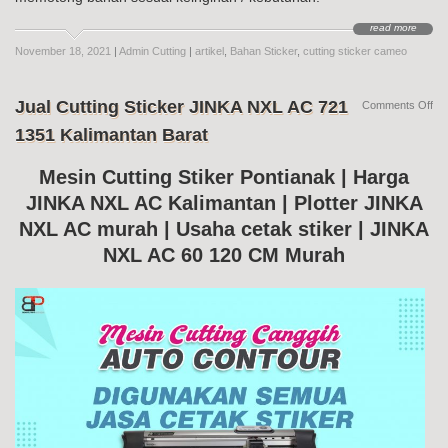
read more
November 18, 2021
|
Admin Cutting
|
artikel
,
Bahan Sticker
,
cutting sticker cameo
Jual Cutting Sticker JINKA NXL AC 721
on
Comments Off
Jua
1351 Kalimantan Barat
Cut
Sti
JI
Mesin Cutting Stiker Pontianak | Harga
NX
JINKA NXL AC Kalimantan | Plotter JINKA
AC
72
NXL AC murah | Usaha cetak stiker | JINKA
13
Kal
NXL AC 60 120 CM Murah
Bar