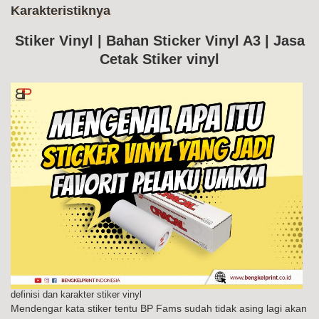
Me
Karakteristiknya
Ke
Sti
Vin
Stiker Vinyl | Bahan Sticker Vinyl A3 | Jasa
Da
Cetak Stiker vinyl
Kar
definisi dan karakter stiker vinyl
Mendengar kata stiker tentu BP Fams sudah tidak asing lagi akan