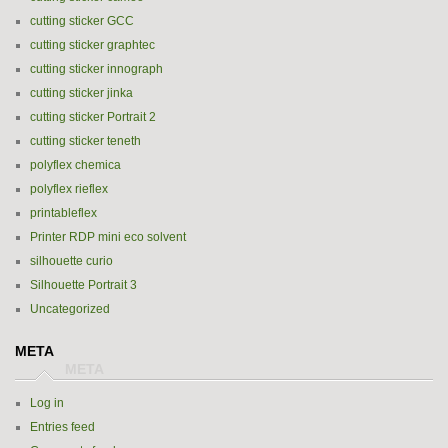
cutting sticker GCC
cutting sticker graphtec
cutting sticker innograph
cutting sticker jinka
cutting sticker Portrait 2
cutting sticker teneth
polyflex chemica
polyflex rieflex
printableflex
Printer RDP mini eco solvent
silhouette curio
Silhouette Portrait 3
Uncategorized
META
Log in
Entries feed