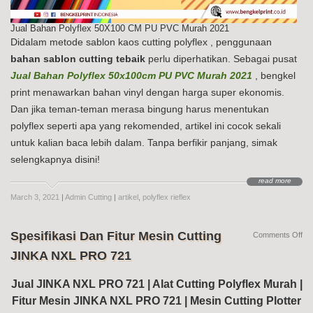
Jual Bahan Polyflex 50X100 CM PU PVC Murah 2021
Didalam metode sablon kaos cutting polyflex , penggunaan
bahan sablon cutting tebaik
perlu diperhatikan. Sebagai pusat
Jual Bahan Polyflex 50x100cm PU PVC Murah 2021
, bengkel
print menawarkan bahan vinyl dengan harga super ekonomis.
Dan jika teman-teman merasa bingung harus menentukan
polyflex seperti apa yang rekomended, artikel ini cocok sekali
untuk kalian baca lebih dalam. Tanpa berfikir panjang, simak
selengkapnya disini!
read more
March 3, 2021
|
Admin Cutting
|
artikel
,
polyflex rieflex
Spesifikasi Dan Fitur Mesin Cutting
on
Comments Off
Spe
JINKA NXL PRO 721
Da
Fit
Me
Jual JINKA NXL PRO 721 | Alat Cutting Polyflex Murah |
Cut
Fitur Mesin JINKA NXL PRO 721 | Mesin Cutting Plotter
JI
NX