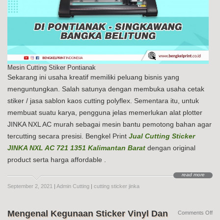
Mesin Cutting Stiker Pontianak
Sekarang ini usaha kreatif memiliki peluang bisnis yang
menguntungkan. Salah satunya dengan membuka usaha cetak
stiker / jasa sablon kaos cutting polyflex. Sementara itu, untuk
membuat suatu karya, pengguna jelas memerlukan alat plotter
JINKA NXL AC murah sebagai mesin bantu pemotong bahan agar
tercutting secara presisi. Bengkel Print
Jual Cutting Sticker
JINKA NXL AC 721 1351 Kalimantan Barat
dengan original
product serta harga affordable .
read more
September 2, 2021
|
Admin Cutting
|
cutting sticker jinka
Mengenal Kegunaan Sticker Vinyl Dan
on
Comments Off