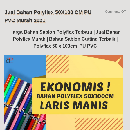
Jual Bahan Polyflex 50X100 CM PU
on
Comments Off
Jua
PVC Murah 2021
Ba
Pol
50
Harga Bahan Sablon Polyflex Terbaru | Jual Bahan
C
Polyflex Murah | Bahan Sablon Cutting Terbaik |
PU
PV
Polyflex 50 x 100cm PU PVC
Mu
20