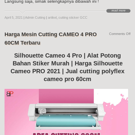
Langsung saja, simak selengkapnya dibawah ini !
read more
April 5, 2021
|
Admin Cutting
|
artikel
,
cutting sticker GCC
Harga Mesin Cutting CAMEO 4 PRO
on
Comments Off
Ha
60CM Terbaru
Me
Cut
CA
Silhouette Cameo 4 Pro | Alat Potong
4
Bahan Stiker Murah | Harga Silhouette
PR
60
Cameo PRO 2021 | Jual cutting polyflex
Te
cameo pro 60cm