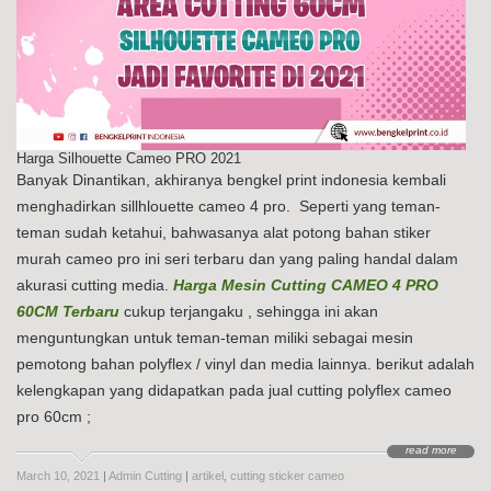
Harga Silhouette Cameo PRO 2021
Banyak Dinantikan, akhiranya bengkel print indonesia kembali
menghadirkan sillhlouette cameo 4 pro. Seperti yang teman-
teman sudah ketahui, bahwasanya alat potong bahan stiker
murah cameo pro ini seri terbaru dan yang paling handal dalam
akurasi cutting media.
Harga Mesin Cutting CAMEO 4 PRO
60CM Terbaru
cukup terjangaku , sehingga ini akan
menguntungkan untuk teman-teman miliki sebagai mesin
pemotong bahan polyflex / vinyl dan media lainnya. berikut adalah
kelengkapan yang didapatkan pada jual cutting polyflex cameo
pro 60cm ;
read more
March 10, 2021
|
Admin Cutting
|
artikel
,
cutting sticker cameo