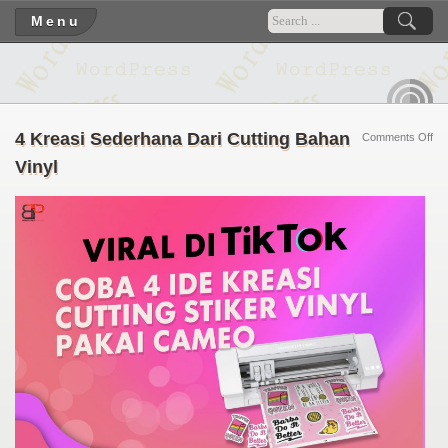
Menu
RSS
4 Kreasi Sederhana Dari Cutting Bahan
on
Comments Off
4
Vinyl
Kre
Se
Dar
Cut
Ba
Vin