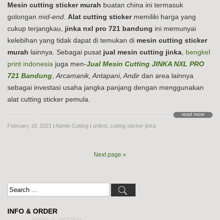
Mesin cutting sticker murah
buatan china ini termasuk
golongan
mid-end
.
Alat cutting sticker
memiliki harga yang
cukup terjangkau,
jinka nxl pro 721 bandung
ini memunyai
kelebihan yang tidak dapat di temukan di
mesin cutting sticker
murah
lainnya. Sebagai pusat
jual mesin cutting jinka
,
bengkel
print indonesia
juga men-
Jual Mesin Cutting JINKA NXL PRO
721 Bandung
,
Arcamanik, Antapani, Andir
dan area lainnya
sebagai investasi usaha jangka panjang dengan menggunakan
alat cutting sticker pemula.
read more
February 18, 2021
|
Admin Cutting
|
artikel
,
cutting sticker jinka
Next page »
INFO & ORDER