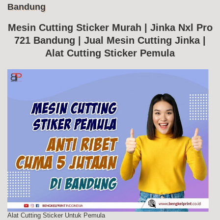
Bandung
Me
Cut
Jin
Mesin Cutting Sticker Murah | Jinka Nxl Pro
Nxl
721 Bandung | Jual Mesin Cutting Jinka |
Pr
72
Alat Cutting Sticker Pemula
Ba
Alat Cutting Sticker Untuk Pemula