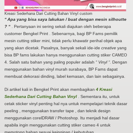
Kreasi Sederhana Dari Cutting Bahan Vinyl custom
“ Apa yang bisa saya lakukan / buat dengan mesin silhoutte
? “
. Pertanyaan ini sering sekali diajukan oleh beberapa
customer Bengkel Print . Sebenarnya, bagi BP Fams pemilik
mesin cutting stiker mini, tidak perlu khawatir perihal objek apa
yang akan dicetak. Pasalnya, banyak sekali ide-ide
creative
yang
bisa BP fams lakukan hanya menggunakan cutting stiker CAMEO
4. Salah satu bahan yang paling populer adalah
“ Vinyl “
. Dengan
menggunakan bahan vinyl murah surabaya, BP Fams dapat
membuat dekorasi dinding, label kemasan, dan lain sebagainya.
Di artikel kali in Bengkel Print akan membagikan
4 Kreasi
Sederhana Dari Cutting Bahan Vinyl
. Sementara itu, untuk
cetak sticker vinyl penting hal nya untuk mempelajari teknik dasar
peeling , menggunakan transfer tape , dan teknik design
menggunakan corelDRAW / Photoshop. Itu menjadi hal dasar
apabila ingin menggunakan cutting stiker cameo 4 untuk
memotong bahan sesuai keinginan / kebutuhan.