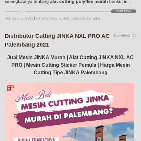
selengkapnya tentang
alat cutting polyflex murah
berikut ini .
read more
February 25, 2021
|
Admin Cutting
|
artikel
,
cutting sticker jinka
Distributor Cutting JINKA NXL PRO AC
on
Comments Off
Dis
Palembang 2021
Cut
JI
NX
Jual Mesin JINKA Murah | Alat Cutting JINKA NXL AC
PR
PRO | Mesin Cutting Sticker Pemula | Harga Mesin
AC
Pa
Cutting Tipe JINKA Palembang
20