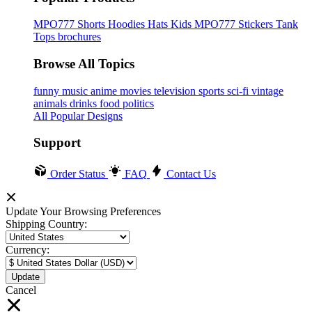
MPO777
Shorts
Hoodies
Hats
Kids MPO777
Stickers
Tank
Tops
brochures
Browse All Topics
funny
music
anime
movies
television
sports
sci-fi
vintage
animals
drinks
food
politics
All Popular Designs
Support
Order Status
FAQ
Contact Us
Update Your Browsing Preferences
Shipping Country:
Currency:
Cancel