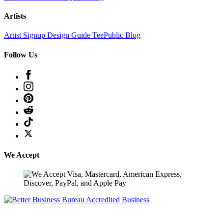
Artists
Artist Signup
Design Guide
TeePublic Blog
Follow Us
We Accept