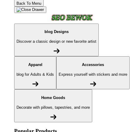
Back To Menu
blog Designs
Discover a classic design or new favorite artist
Apparel
Accessories
blog for Adults & Kids
Express yourself with stickers and more
Home Goods
Decorate with pillows, tapestries, and more
Popular Products