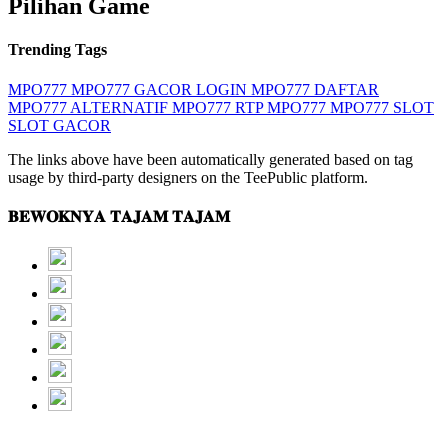
Pilihan Game
Trending Tags
MPO777
MPO777 GACOR
LOGIN MPO777
DAFTAR
MPO777
ALTERNATIF MPO777
RTP MPO777
MPO777 SLOT
SLOT GACOR
The links above have been automatically generated based on tag
usage by third-party designers on the TeePublic platform.
𝐁𝐄𝐖𝐎𝐊𝐍𝐘𝐀 𝐓𝐀𝐉𝐀𝐌 𝐓𝐀𝐉𝐀𝐌