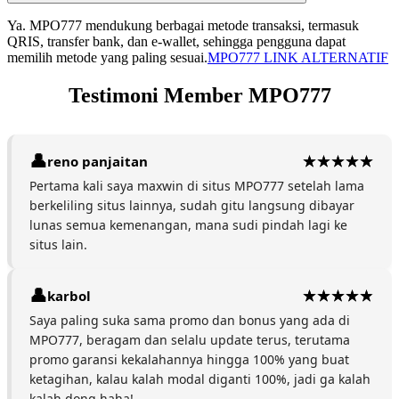
Ya. MPO777 mendukung berbagai metode transaksi, termasuk
QRIS, transfer bank, dan e-wallet, sehingga pengguna dapat
memilih metode yang paling sesuai.
MPO777 LINK ALTERNATIF
Testimoni Member MPO777
reno panjaitan
Pertama kali saya maxwin di situs MPO777 setelah lama
berkeliling situs lainnya, sudah gitu langsung dibayar
lunas semua kemenangan, mana sudi pindah lagi ke
situs lain.
karbol
Saya paling suka sama promo dan bonus yang ada di
MPO777, beragam dan selalu update terus, terutama
promo garansi kekalahannya hingga 100% yang buat
ketagihan, kalau kalah modal diganti 100%, jadi ga kalah
kalah dong haha!