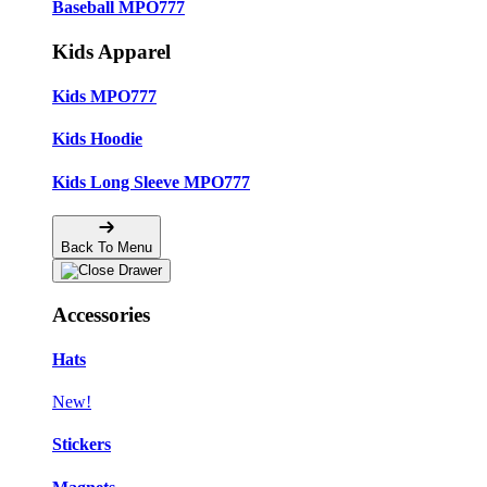
Baseball MPO777
Kids Apparel
Kids MPO777
Kids Hoodie
Kids Long Sleeve MPO777
Back To Menu
Accessories
Hats
New!
Stickers