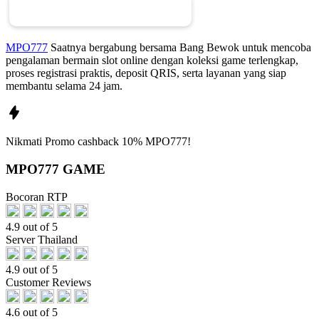
LOGIN DISINI
MPO777
Saatnya bergabung bersama Bang Bewok untuk mencoba
pengalaman bermain slot online dengan koleksi game terlengkap,
proses registrasi praktis, deposit QRIS, serta layanan yang siap
membantu selama 24 jam.
Nikmati
Promo
cashback 10%
MPO777!
MPO777 GAME
Bocoran RTP
4.9 out of 5
Server Thailand
4.9 out of 5
Customer Reviews
4.6 out of 5